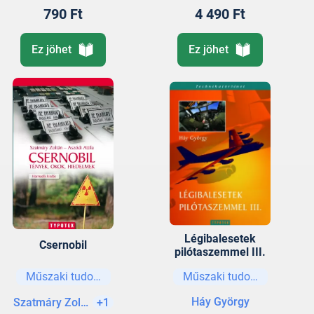
790 Ft
4 490 Ft
Ez jöhet
Ez jöhet
Légibalesetek
Csernobil
pilótaszemmel III.
Műszaki tudományok
Műszaki tudományok
Háy György
Szatmáry Zoltán
+1