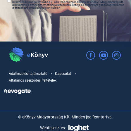
bekezdés b) pontja, továbbá a 7. cikk rendelkezése alapján az eKönyv Magyarország Kft.
a nevemet és e-mail címemet hírlevelezési céllal kezelje és a részemre gazdasági reklámot
is tartalmazó email hírleveleket küldjön.
Adatkezelési tájékoztató
Kapcsolat
Általános szerződési feltételek
© eKönyv Magyarország Kft. Minden jog fenntartva.
Webfejlesztés: