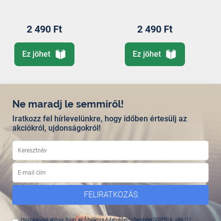
2 490 Ft
2 490 Ft
Ez jöhet
Ez jöhet
Ne maradj le semmiről!
Iratkozz fel hírlevelünkre, hogy időben értesülj az
akciókról, ujdonságokról!
FELIRATKOZÁS
Hozzájárulok ahhoz, hogy az Általános Adatvédelmi Rendelet (GDPR) 6. cikk (1)