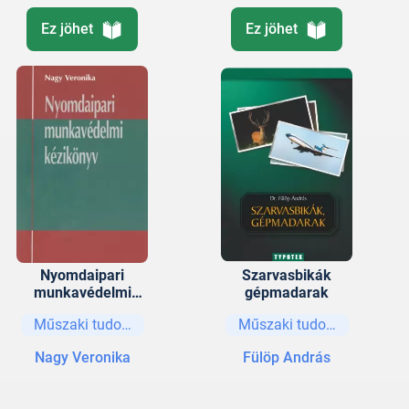
Ez jöhet
Ez jöhet
Nyomdaipari
Szarvasbikák
munkavédelmi
gépmadarak
kézikönyv
Műszaki tudományok
Műszaki tudományok
Nagy Veronika
Fülöp András