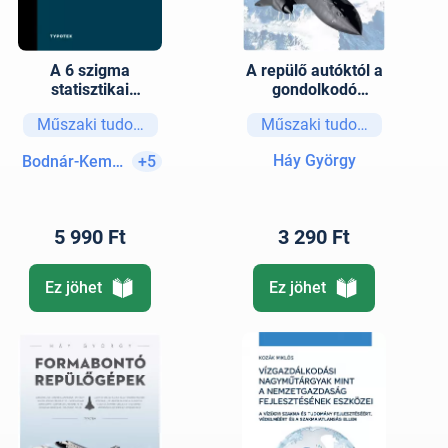
A 6 szigma
A repülő autóktól a
statisztikai
gondolkodó
eszközei
drónokig - További
Műszaki tudományok
Műszaki tudományok
formabontó
repülőgépek
Háy György
Bodnár-Kemény Klára
+5
5 990 Ft
3 290 Ft
Ez jöhet
Ez jöhet