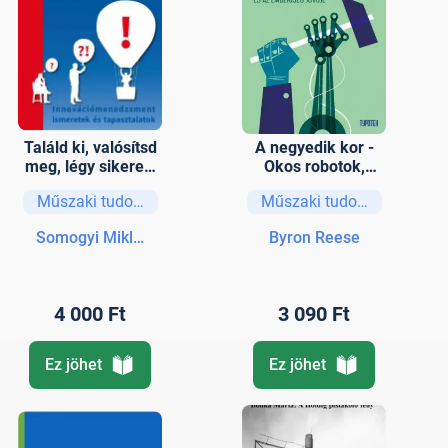
Találd ki, valósítsd
A negyedik kor -
meg, légy sikeres!
Okos robotok,
Innovációmenedzs
tudatos
Műszaki tudományok
Műszaki tudományok
ment ismeretek és
számítógépek és az
tapasztalatok
emberiség jövője
Somogyi Miklós
Byron Reese
4 000 Ft
3 090 Ft
Ez jöhet
Ez jöhet