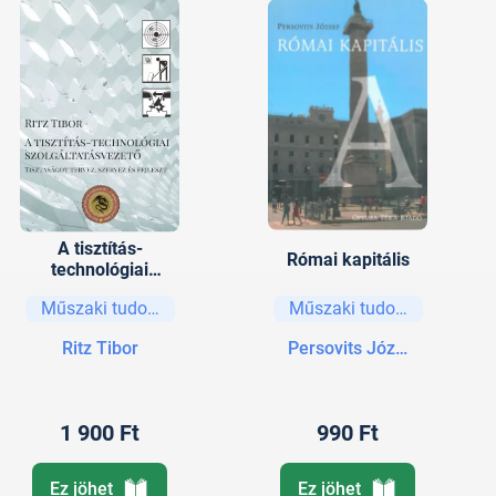
A tisztítás-
Római kapitális
technológiai
szolgáltatásvezető
Műszaki tudományok
Műszaki tudományok
- Tisztaságot
tervez, szervez és
Ritz Tibor
Persovits József
fejleszt
1 900 Ft
990 Ft
Ez jöhet
Ez jöhet