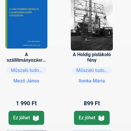
A
A Holdig pislákoló
szállítmányozásról
fény
és
Műszaki tudományok
Műszaki tudományok
fuvarszervezésről
egyszerűen
Mező János
Ilonka Mária
1 990 Ft
899 Ft
Ez jöhet
Ez jöhet