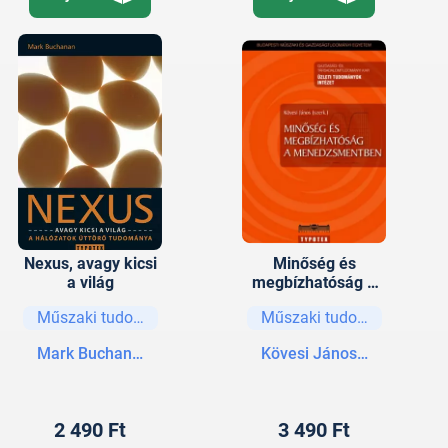
Nexus, avagy kicsi
Minőség és
a világ
megbízhatóság a
menedzsmentben
Műszaki tudományok
Műszaki tudományok
Mark Buchanan
Kövesi János (szerk.)
2 490 Ft
3 490 Ft