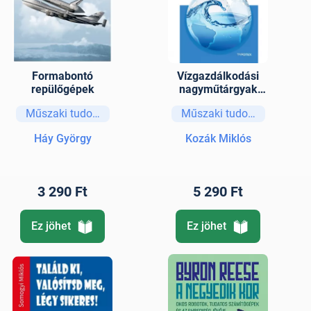
Formabontó
Vízgazdálkodási
repülőgépek
nagyműtárgyak
mint a
Műszaki tudományok
Műszaki tudományok
nemzetgazdaság
fejlesztésének
Háy György
Kozák Miklós
eszközei
3 290 Ft
5 290 Ft
Ez jöhet
Ez jöhet