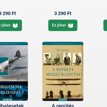
pülőgépek
3 290 Ft
3 290 Ft
z jöhet
Ez jöhet
ibalesetek
A repülés