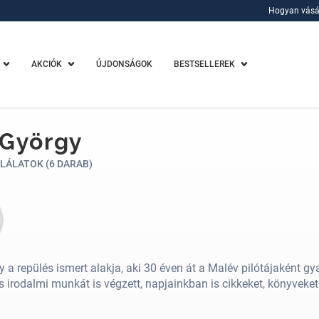
Hogyan vásá
Hogyan vásá
AKCIÓK
ÚJDONSÁGOK
BESTSELLEREK
 György
LÁLATOK (6 DARAB)
 a repülés ismert alakja, aki 30 éven át a Malév pilótájaként gya
 irodalmi munkát is végzett, napjainkban is cikkeket, könyveket 