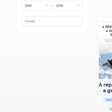
-
Ft
Ft
A rep
a g
d
Mű
fo
H