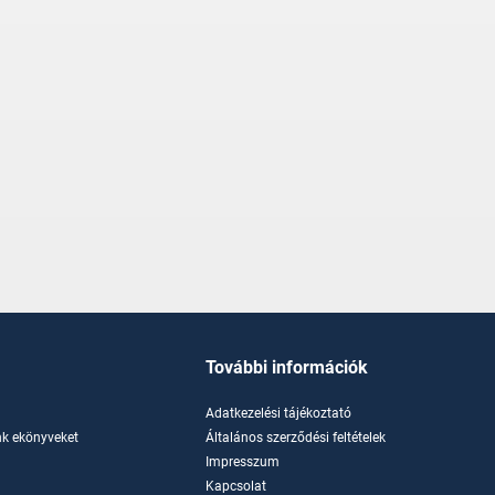
További információk
Adatkezelési tájékoztató
k ekönyveket
Általános szerződési feltételek
Impresszum
Kapcsolat