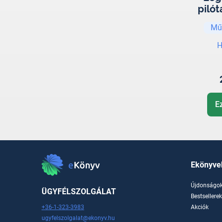
piló
Mű
H
E
Ekönyve
Újdonságo
ÜGYFÉLSZOLGÁLAT
Bestsellere
+36-1-323-3983
Akciók
ugyfelszolgalat@ekonyv.hu