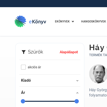
EKÖNYVEK
HANGOSKÖNYVEK
Háy
Szűrők
Alapállapot
TERMÉK TA
akciós ár
Kiadó
Háy György
Ár
folyamatos