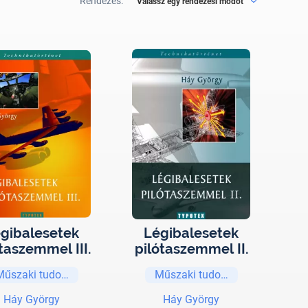
Rendezés:
Válassz egy rendezési módot
gibalesetek
Légibalesetek
taszemmel III.
pilótaszemmel II.
Műszaki tudományok
Műszaki tudományok
Háy György
Háy György