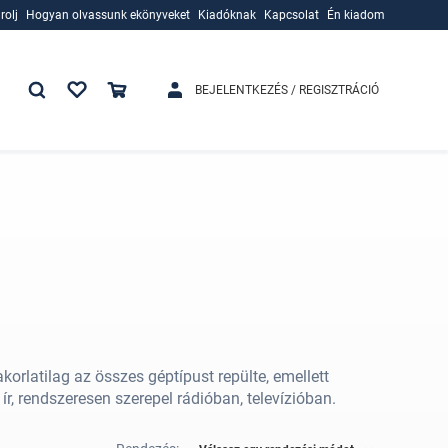
rolj
Hogyan olvassunk ekönyveket
Kiadóknak
Kapcsolat
Én kiadom
rolj
Hogyan olvassunk ekönyveket
Kiadóknak
BEJELENTKEZÉS / REGISZTRÁCIÓ
korlatilag az összes géptípust repülte, emellett
ír, rendszeresen szerepel rádióban, televízióban.