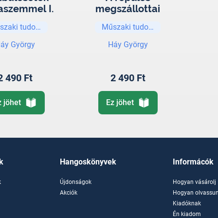
taszemmel I.
megszállottai
szaki tudományok
Műszaki tudományok
áy György
Háy György
2 490 Ft
2 490 Ft
z jöhet
Ez jöhet
k
Hangoskönyvek
Informácók
k
Újdonságok
Hogyan vásárolj
k
Akciók
Hogyan olvassun
Kiadóknak
Én kiadom