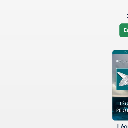
re
E
Lég