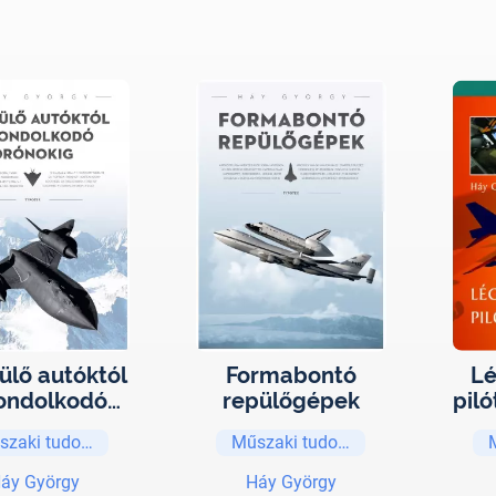
ülő autóktól
Formabontó
Lé
ondolkodó
repülőgépek
piló
rónokig -
szaki tudományok
Műszaki tudományok
További
rmabontó
áy György
Háy György