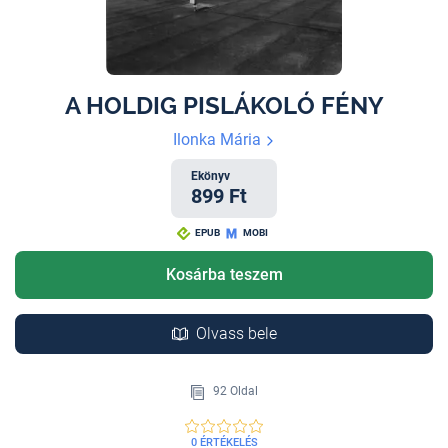
A HOLDIG PISLÁKOLÓ FÉNY
Ilonka Mária
Ekönyv
899 Ft
EPUB
MOBI
Kosárba teszem
Olvass bele
92 Oldal
0 ÉRTÉKELÉS