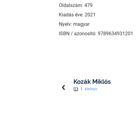
Oldalszám: 479
Kiadás éve: 2021
Nyelv: magyar
ISBN / azonosító: 9789634931201
Kozák Miklós
1
e-könyv