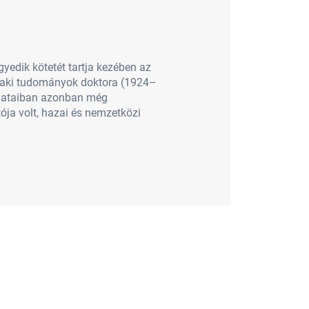
dik kötetét tartja kezében az
szaki tudományok doktora (1924–
álataiban azonban még
ója volt, hazai és nemzetközi