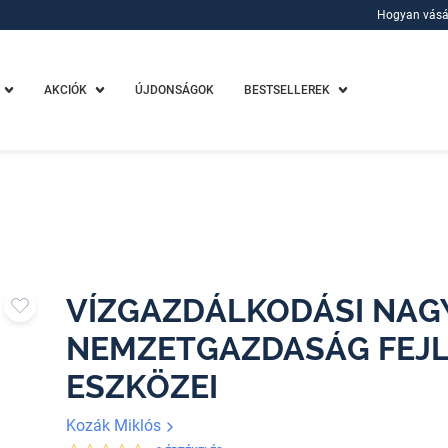
Hogyan vásá
Hogyan vásá
AKCIÓK
ÚJDONSÁGOK
BESTSELLEREK
VÍZGAZDÁLKODÁSI NAG
NEMZETGAZDASÁG FEJ
ESZKÖZEI
Kozák Miklós