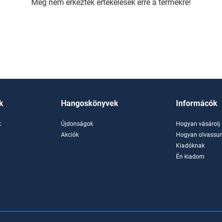
Még nem érkeztek értékelések erre a termékre!
k
Hangoskönyvek
Informácók
k
Újdonságok
Hogyan vásárolj
k
Akciók
Hogyan olvassun
Kiadóknak
Én kiadom