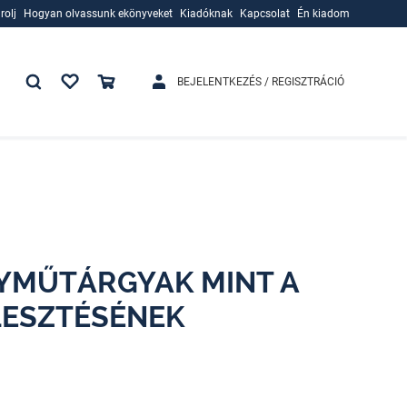
rolj
Hogyan olvassunk ekönyveket
Kiadóknak
Kapcsolat
Én kiadom
rolj
Hogyan olvassunk ekönyveket
Kiadóknak
BEJELENTKEZÉS / REGISZTRÁCIÓ
YMŰTÁRGYAK MINT A
LESZTÉSÉNEK