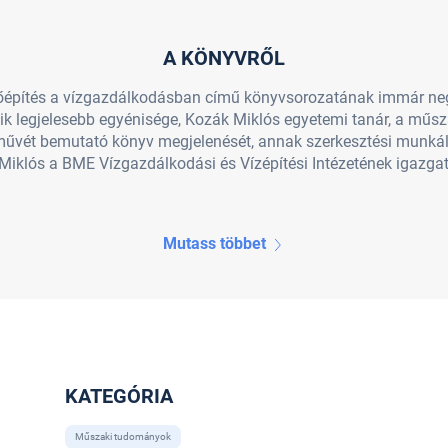
A KÖNYVRŐL
pítés a vízgazdálkodásban című könyvsorozatának immár negye
ik legjelesebb egyénisége, Kozák Miklós egyetemi tanár, a mű
művét bemutató könyv megjelenését, annak szerkesztési munk
 Miklós a BME Vízgazdálkodási és Vízépítési Intézetének igazgat
Mutass többet
KATEGÓRIA
Műszaki tudományok