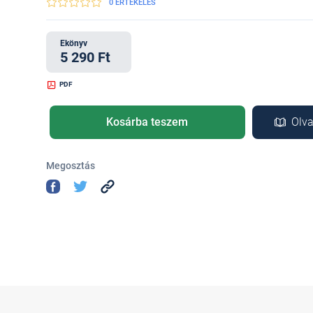
0 ÉRTÉKELÉS
Ekönyv
5 290 Ft
PDF
Kosárba teszem
Olva
Megosztás