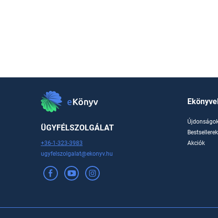
Ekönyve
Újdonságo
ÜGYFÉLSZOLGÁLAT
Bestsellere
+36-1-323-3983
Akciók
ugyfelszolgalat@ekonyv.hu