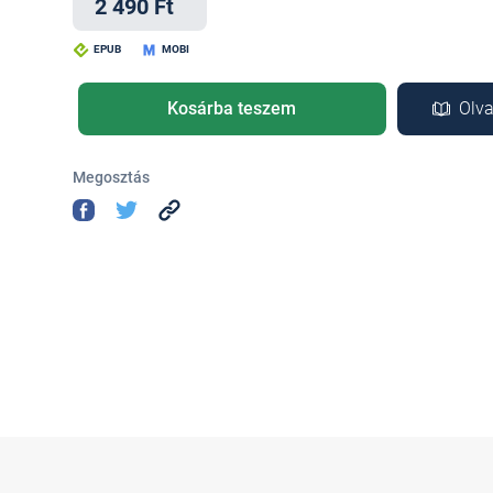
2 490 Ft
EPUB
MOBI
Kosárba teszem
Olva
Megosztás