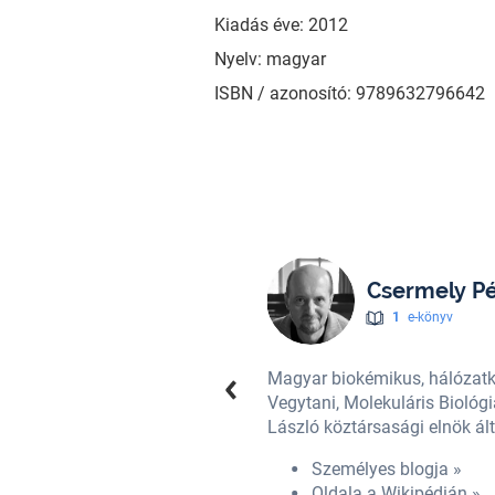
Kiadás éve: 2012
Nyelv: magyar
ISBN / azonosító: 9789632796642
Csermely Pé
1
e-könyv
 Semmelweis Egyetem Orvosi
Magyar biokémikus, hálózat
s 2010 között a Sólyom
Vegytani, Molekuláris Biológ
László köztársasági elnök ált
Személyes blogja »
Oldala a Wikipédián »