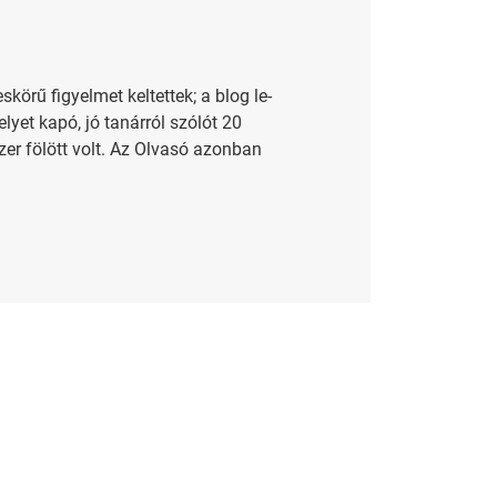
kö­rű fi­gyel­met kel­tet­tek; a blog le­
e­lyet kapó, jó ta­nár­ról szó­lót 20
ezer fö­lött volt. Az Ol­va­só azon­ban