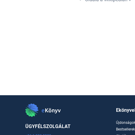
Ekönyve
Újdonságo
ÜGYFÉLSZOLGÁLAT
Bestsellere