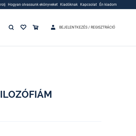
rolj
Hogyan olvassunk ekönyveket
Kiadóknak
Kapcsolat
Én kiadom
rolj
Hogyan olvassunk ekönyveket
Kiadóknak
BEJELENTKEZÉS / REGISZTRÁCIÓ
ILOZÓFIÁM