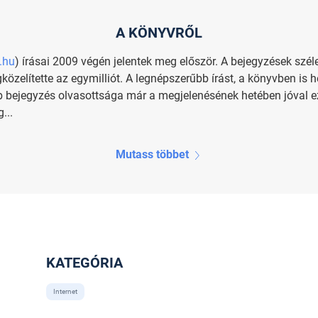
A KÖNYVRŐL
​hu
) írá­sai 2009 végén je­len­tek meg elő­ször. A be­jegy­zé­sek szé­les­
ö­ze­lí­tet­te az egy­mil­li­ót. A leg­nép­sze­rűbb írást, a könyv­ben is h
b be­jegy­zés ol­va­sott­sá­ga már a meg­je­le­né­sé­nek he­té­ben jóval 
...
Mutass többet
KATEGÓRIA
Internet