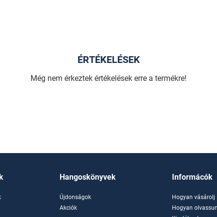
ÉRTÉKELÉSEK
Még nem érkeztek értékelések erre a termékre!
k
Hangoskönyvek
Informácók
k
Újdonságok
Hogyan vásárolj
k
Akciók
Hogyan olvassun