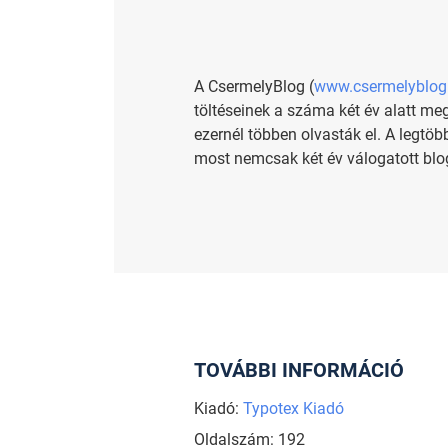
A Cser­mely­Blog (
www.​csermelyblog.
töl­té­se­i­nek a száma két év alatt meg­k
ezer­nél töb­ben ol­vas­ták el. A leg­töb
most nem­csak két év vá­lo­ga­tott blog­
TOVÁBBI INFORMÁCIÓ
Kiadó:
Typotex Kiadó
Oldalszám: 192