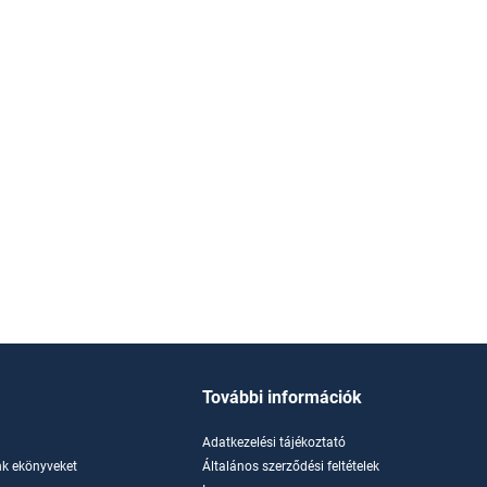
További információk
Adatkezelési tájékoztató
k ekönyveket
Általános szerződési feltételek