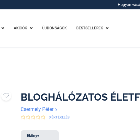
Hogyan vásá
Hogyan vásá
AKCIÓK
ÚJDONSÁGOK
BESTSELLEREK
BLOGHÁLÓZATOS ÉLETF
Csermely Péter
0 ÉRTÉKELÉS
Ekönyv