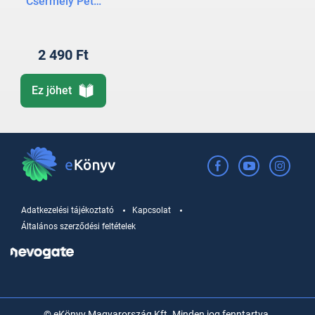
Csermely Péter
2 490 Ft
Ez jöhet
Adatkezelési tájékoztató
Kapcsolat
Általános szerződési feltételek
© eKönyv Magyarország Kft. Minden jog fenntartva.