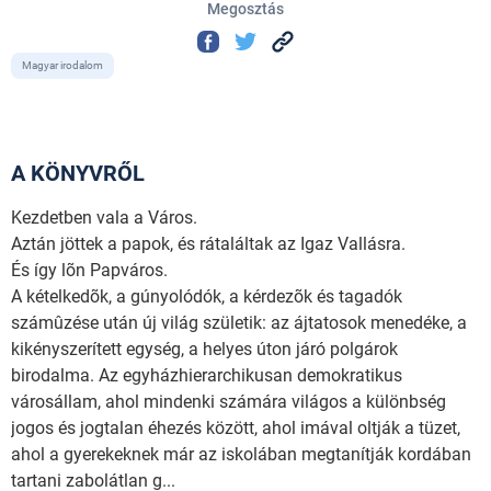
Megosztás
Magyar irodalom
A KÖNYVRŐL
Kezdetben vala a Város.
Aztán jöttek a papok, és rátaláltak az Igaz Vallásra.
És így lõn Papváros.
A kételkedõk, a gúnyolódók, a kérdezõk és tagadók
számûzése után új világ születik: az ájtatosok menedéke, a
kikényszerített egység, a helyes úton járó polgárok
birodalma. Az egyházhierarchikusan demokratikus
városállam, ahol mindenki számára világos a különbség
jogos és jogtalan éhezés között, ahol imával oltják a tüzet,
ahol a gyerekeknek már az iskolában megtanítják kordában
tartani zabolátlan g...