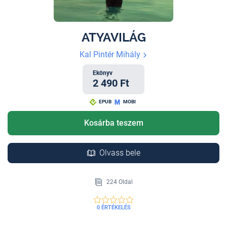
ATYAVILÁG
Kal Pintér Mihály
Ekönyv
2 490 Ft
EPUB
MOBI
Kosárba teszem
Olvass bele
224 Oldal
0 ÉRTÉKELÉS