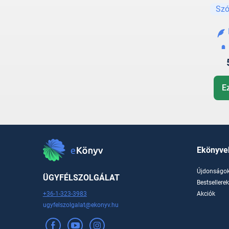
cs
Szó
E
Ekönyve
Újdonságo
ÜGYFÉLSZOLGÁLAT
Bestsellere
+36-1-323-3983
Akciók
ugyfelszolgalat@ekonyv.hu