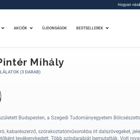
Hogyan vásá
Hogyan vásá
AKCIÓK
ÚJDONSÁGOK
BESTSELLEREK
Pintér Mihály
LÁLATOK (3 DARAB)
született Budapesten, a Szegedi Tudományegyetem Bölcsészett
író, kabarészerző, szórakoztatóműsorokba írt dalszövegeket, jele
őként tevékenykedett. Több színdarabját bemutatták. Volt rovat