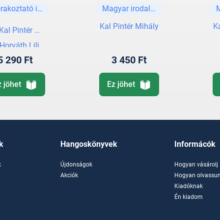
alogánya
csalogánya
rakoztató irodalom
Magyar irodalom
Kal Pintér Mihály
K
Kal Pintér Mihály
Horváth Lili
5 290 Ft
3 450 Ft
z jöhet
Ez jöhet
k
Hangoskönyvek
Informácók
k
Újdonságok
Hogyan vásárolj
k
Akciók
Hogyan olvassun
Kiadóknak
Én kiadom