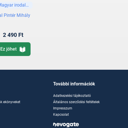
Magyar irodalom
al Pintér Mihály
2 490 Ft
Ez jöhet
További információk
Adatkezelési tájékoztató
k ekönyveket
Általános szerződési feltételek
Impresszum
Kapcsolat