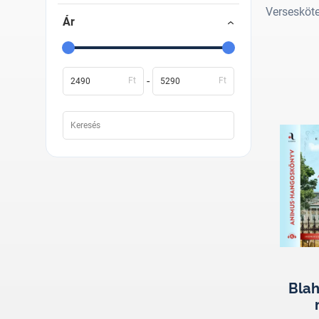
Versesköt
Ár
-
Ft
Ft
Blah