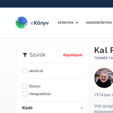
EKÖNYVEK
HANGOSKÖNYVEK
Kal 
Szűrők
Alapállapot
TERMÉK TA
akciós ár
Ekönyv
Hangoskönyv
1974-ben 
Volt újság
Kiadó
műsorvezet