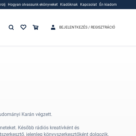
rolj
Hogyan olvassunk ekönyveket
Kiadóknak
Kapcsolat
Én kiadom
rolj
Hogyan olvassunk ekönyveket
Kiadóknak
BEJELENTKEZÉS / REGISZTRÁCIÓ
udományi Karán végzett.
neteket. Később rádiós kreatívként és
szerkesztő, jelenleg könyvszerkesztőként dolgozik.