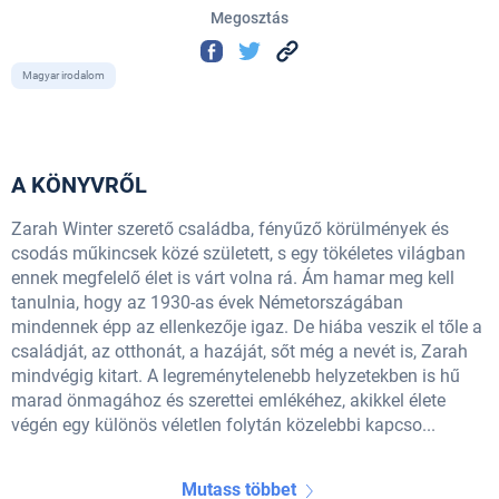
Megosztás
Magyar irodalom
A KÖNYVRŐL
Zarah Winter szerető családba, fényűző körülmények és
csodás műkincsek közé született, s egy tökéletes világban
ennek megfelelő élet is várt volna rá. Ám hamar meg kell
tanulnia, hogy az 1930-as évek Németországában
mindennek épp az ellenkezője igaz. De hiába veszik el tőle a
családját, az otthonát, a hazáját, sőt még a nevét is, Zarah
mindvégig kitart. A legreménytelenebb helyzetekben is hű
marad önmagához és szerettei emlékéhez, akikkel élete
végén egy különös véletlen folytán közelebbi kapcso...
Mutass többet