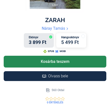
ZARAH
Náray Tamás
Ekönyv
Hangoskönyv
3 899 Ft
5 499 Ft
EPUB
MOBI
Kosárba teszem
Olvass bele
560 Oldal
0 ÉRTÉKELÉS