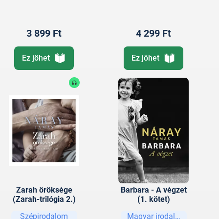
3 899 Ft
4 299 Ft
Ez jöhet
Ez jöhet
Zarah öröksége
Barbara - A végzet
(Zarah-trilógia 2.)
(1. kötet)
Szépirodalom
Magyar irodalom