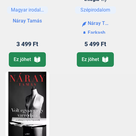
Magyar irodalom
Szépirodalom
Náray Tamás
Náray Tamás
Farkasházi Réka
3 499 Ft
5 499 Ft
Ez jöhet
Ez jöhet