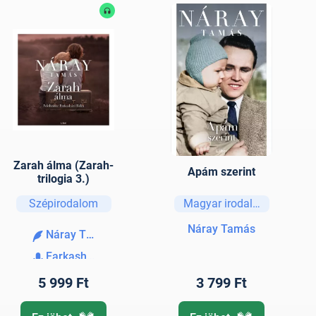
Zarah álma (Zarah-
Apám szerint
trilogia 3.)
Szépirodalom
Magyar irodalom
Náray Tamás
Náray Tamás
Farkasházi Réka
5 999 Ft
3 799 Ft