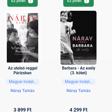
Ez jöhet
Ez jöhet
Az utolsó reggel
Barbara - Az esély
Párizsban
(3. kötet)
Magyar irodalom
Magyar irodalom
Náray Tamás
Náray Tamás
3 899 Ft
4 299 Ft