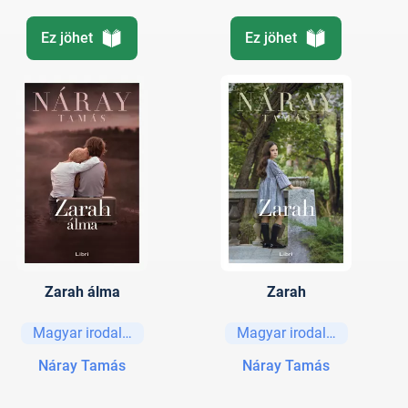
Ez jöhet
Ez jöhet
Zarah álma
Zarah
Magyar irodalom
Magyar irodalom
Náray Tamás
Náray Tamás