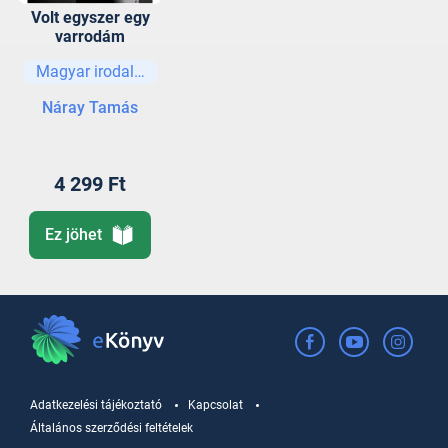
Volt egyszer egy
varrodám
Magyar irodalom
Náray Tamás
4 299 Ft
Ez jöhet
Adatkezelési tájékoztató
Kapcsolat
Általános szerződési feltételek