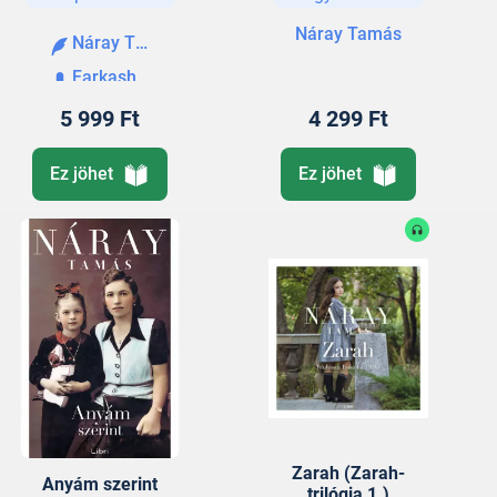
Náray Tamás
Náray Tamás
Farkasházi Réka
5 999 Ft
4 299 Ft
Ez jöhet
Ez jöhet
Zarah (Zarah-
Anyám szerint
trilógia 1.)