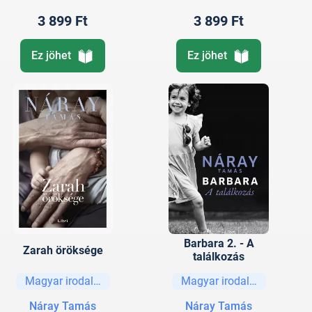
3 899 Ft
3 899 Ft
Ez jöhet
Ez jöhet
Barbara 2. - A
Zarah öröksége
találkozás
Magyar irodalom
Magyar irodalom
Náray Tamás
Náray Tamás