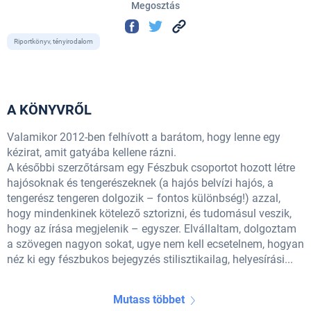
Megosztás
Riportkönyv, tényirodalom
A KÖNYVRŐL
Valamikor 2012-ben felhívott a barátom, hogy lenne egy
kézirat, amit gatyába kellene rázni.
A későbbi szerzőtársam egy Fészbuk csoportot hozott létre
hajósoknak és tengerészeknek (a hajós belvízi hajós, a
tengerész tengeren dolgozik – fontos különbség!) azzal,
hogy mindenkinek kötelező sztorizni, és tudomásul veszik,
hogy az írása megjelenik – egyszer. Elvállaltam, dolgoztam
a szövegen nagyon sokat, ugye nem kell ecsetelnem, hogyan
néz ki egy fészbukos bejegyzés stilisztikailag, helyesírási...
Mutass többet