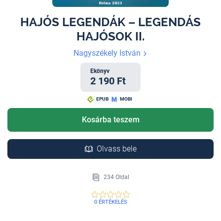
HAJÓS LEGENDÁK – LEGENDÁS
HAJÓSOK II.
Nagyszékely István
Ekönyv
2 190 Ft
EPUB
MOBI
Kosárba teszem
Olvass bele
234 Oldal
0 ÉRTÉKELÉS