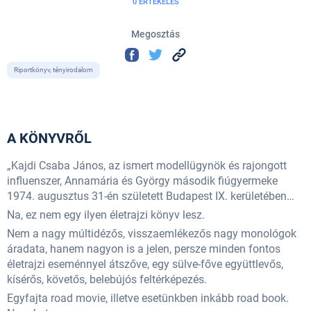
0 ÉRTÉKELÉS
Megosztás
Riportkönyv, tényirodalom
A KÖNYVRŐL
„Kajdi Csaba János, az ismert modellügynök és rajongott
influenszer, Annamária és György második fiúgyermeke
1974. augusztus 31-én született Budapest IX. kerületében…
Na, ez nem egy ilyen életrajzi könyv lesz.
Nem a nagy múltidézős, visszaemlékezős nagy monológok
áradata, hanem nagyon is a jelen, persze minden fontos
életrajzi eseménnyel átszőve, egy sülve-főve együttlevős,
kísérős, követős, belebújós feltérképezés.
Egyfajta road movie, illetve esetünkben inkább road book.