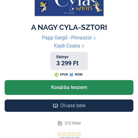
A NAGY CYLA-SZTORI
Papp Gergő - Pimaszúr
Kajdi Csaba
Ekönyv
3 299 Ft
EPUB
MOBI
Kosárba teszem
Olvass bele
372 Oldal