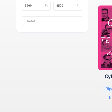
-
Ft
Ft
Cy
Rip
K