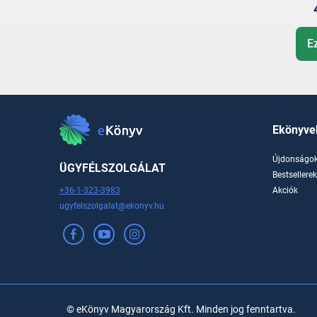
E
Ekönyve
Újdonságo
ÜGYFÉLSZOLGÁLAT
Bestsellere
+36-1-323-3983
Akciók
ugyfelszolgalat@ekonyv.hu
© eKönyv Magyarország Kft. Minden jog fenntartva.