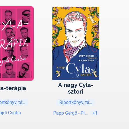
A nagy Cyla-
la-terápia
sztori
ortkönyv, tényirodalom
Riportkönyv, tényirodalom
ajdi Csaba
Papp Gergő - Pimaszúr
+1