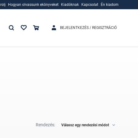
rolj
Hogyan olvassunk ekönyveket
Kiadóknak
Kapcsolat
Én kiadom
rolj
Hogyan olvassunk ekönyveket
Kiadóknak
BEJELENTKEZÉS / REGISZTRÁCIÓ
Rendezés:
Válassz egy rendezési módot