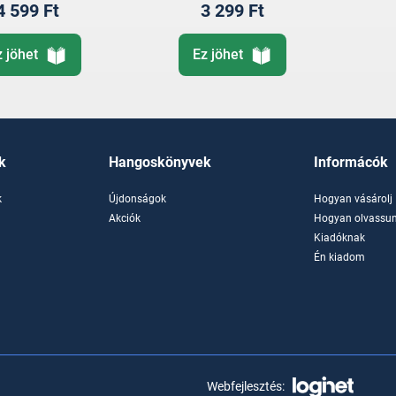
4 599 Ft
3 299 Ft
z jöhet
Ez jöhet
k
Hangoskönyvek
Informácók
k
Újdonságok
Hogyan vásárolj
k
Akciók
Hogyan olvassun
Kiadóknak
Én kiadom
Webfejlesztés: