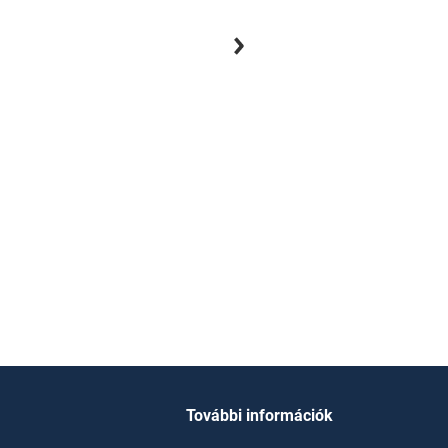
George Hannmer
1
e-könyv
További információk