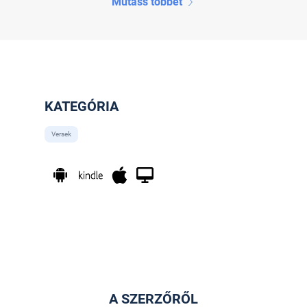
Mutass többet
KATEGÓRIA
Versek
A SZERZŐRŐL