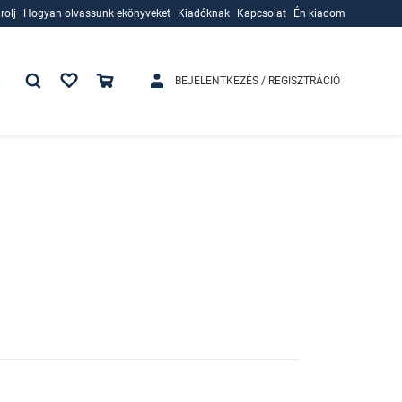
rolj
Hogyan olvassunk ekönyveket
Kiadóknak
Kapcsolat
Én kiadom
rolj
Hogyan olvassunk ekönyveket
Kiadóknak
BEJELENTKEZÉS / REGISZTRÁCIÓ