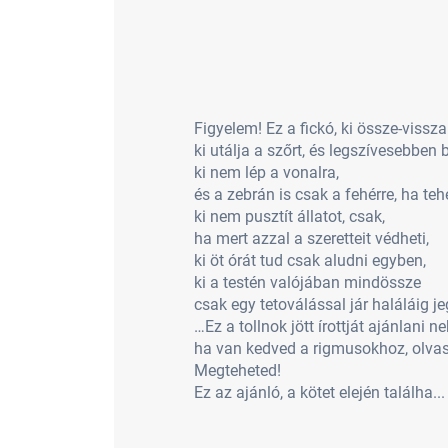
Figyelem! Ez a fickó, ki össze-vissza
ki utálja a szőrt, és legszívesebben 
ki nem lép a vonalra,
és a zebrán is csak a fehérre, ha tehe
ki nem pusztít állatot, csak,
ha mert azzal a szeretteit védheti,
ki öt órát tud csak aludni egyben,
ki a testén valójában mindössze
csak egy tetoválással jár haláláig 
…Ez a tollnok jött írottját ajánlani ne
ha van kedved a rigmusokhoz, olva
Megteheted!
Ez az ajánló, a kötet elején találha...