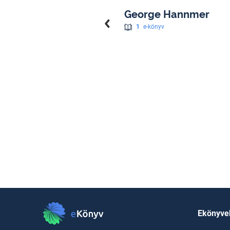
George Hannmer
1
e-könyv
Ekönyve