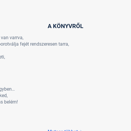
A KÖNYVRŐL
 van varrva,
borotválja fejét rendszeresen tarra,
ti,
jegyben…
ked,
ss belém!