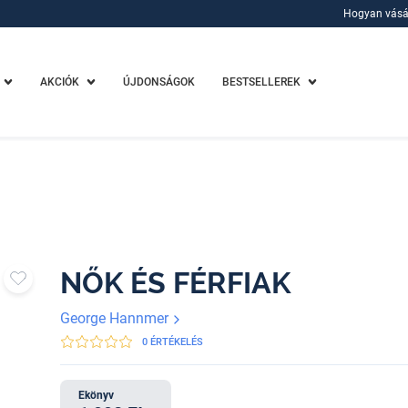
Hogyan vásá
Hogyan vásá
AKCIÓK
ÚJDONSÁGOK
BESTSELLEREK
NŐK ÉS FÉRFIAK
George Hannmer
0 ÉRTÉKELÉS
Ekönyv