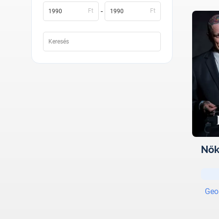
-
Ft
Ft
Nők
Geo