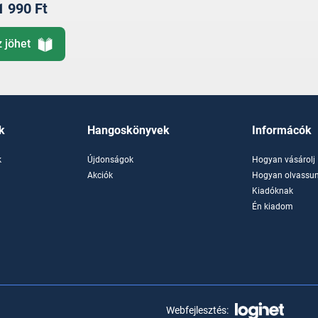
1 990 Ft
z jöhet
k
Hangoskönyvek
Informácók
k
Újdonságok
Hogyan vásárolj
k
Akciók
Hogyan olvassun
Kiadóknak
Én kiadom
Webfejlesztés: