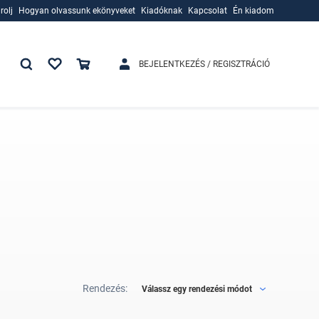
rolj
Hogyan olvassunk ekönyveket
Kiadóknak
Kapcsolat
Én kiadom
rolj
Hogyan olvassunk ekönyveket
Kiadóknak
BEJELENTKEZÉS / REGISZTRÁCIÓ
Rendezés:
Válassz egy rendezési módot