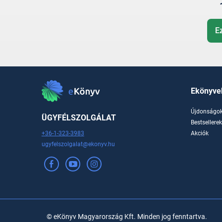
E
Ekönyve
Újdonságo
ÜGYFÉLSZOLGÁLAT
Bestsellere
+36-1-323-3983
Akciók
ugyfelszolgalat@ekonyv.hu
© eKönyv Magyarország Kft. Minden jog fenntartva.