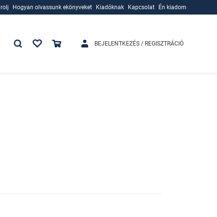
rolj
Hogyan olvassunk ekönyveket
Kiadóknak
Kapcsolat
Én kiadom
rolj
Hogyan olvassunk ekönyveket
Kiadóknak
BEJELENTKEZÉS / REGISZTRÁCIÓ