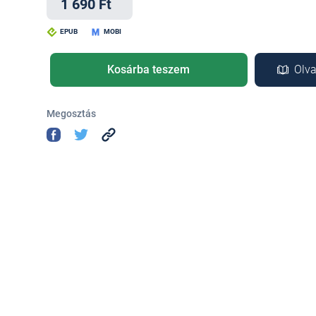
1 690 Ft
EPUB
MOBI
Kosárba teszem
Olva
Megosztás