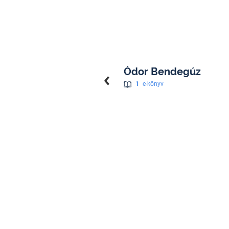
Ódor Bendegúz
1
e-könyv