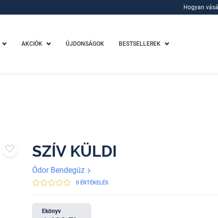
Hogyan vásá
Hogyan vásá
AKCIÓK
ÚJDONSÁGOK
BESTSELLEREK
SZÍV KÜLDI
Ódor Bendegúz
0 ÉRTÉKELÉS
Ekönyv