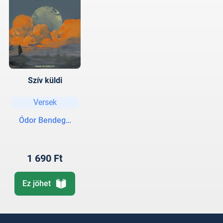
Szív küldi
Versek
Ódor Bendegúz
1 690 Ft
Ez jöhet