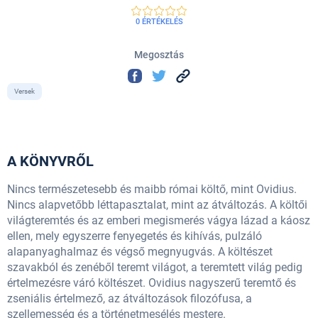
0 ÉRTÉKELÉS
Megosztás
Versek
A KÖNYVRŐL
Nincs természetesebb és maibb római költő, mint Ovidius.
Nincs alapvetőbb léttapasztalat, mint az átváltozás. A költői
világteremtés és az emberi megismerés vágya lázad a káosz
ellen, mely egyszerre fenyegetés és kihívás, pulzáló
alapanyaghalmaz és végső megnyugvás. A költészet
szavakból és zenéből teremt világot, a teremtett világ pedig
értelmezésre váró költészet. Ovidius nagyszerű teremtő és
zseniális értelmező, az átváltozások filozófusa, a
szellemesség és a történetmesélés mestere.