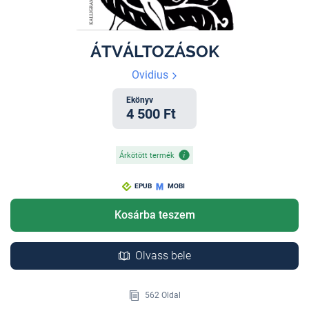
ÁTVÁLTOZÁSOK
Ovidius
Ekönyv
4 500 Ft
Árkötött termék
EPUB
MOBI
Kosárba teszem
Olvass bele
562 Oldal