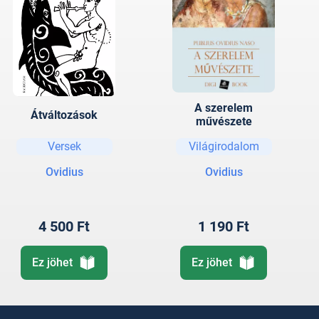
A szerelem
Átváltozások
művészete
Versek
Világirodalom
Ovidius
Ovidius
4 500 Ft
1 190 Ft
Ez jöhet
Ez jöhet