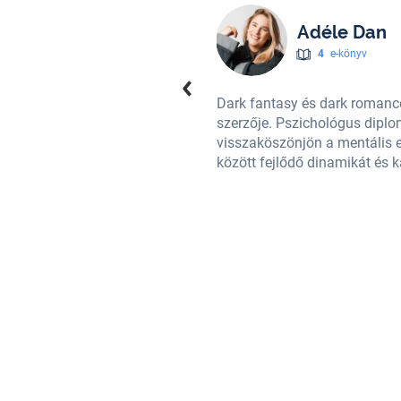
Adéle Dan
4
e-könyv
 a
Bőrbe vésett átok
duológia
Dark fantasy és dark romanc
 színes világba bújtatva
szerzője. Pszichológus diplo
szereti felfedezni a karakterei
visszaköszönjön a mentális eg
között fejlődő dinamikát és 