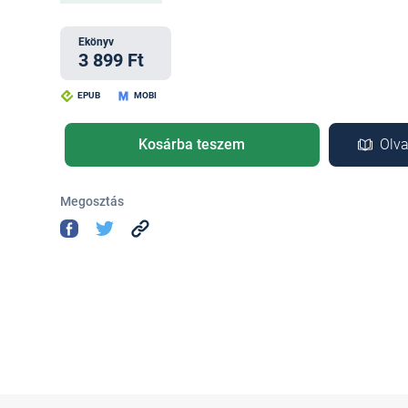
Ekönyv
3 899 Ft
EPUB
MOBI
Kosárba teszem
Olva
Megosztás