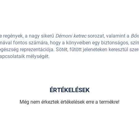
e regények, a nagy sikerű
Démoni ketrec
sorozat, valamint a
Bőr
mával fontos számára, hogy a könyveiben egy biztonságos, szín
észség reprezentációja. Sötét, fűtött jeleneteken keresztül szere
kapcsolataik mélységét.
ÉRTÉKELÉSEK
Még nem érkeztek értékelések erre a termékre!