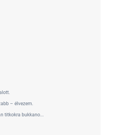
lott.
zabb – élvezem.
n titkokra bukkano...