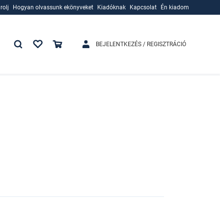
rolj
Hogyan olvassunk ekönyveket
Kiadóknak
Kapcsolat
Én kiadom
rolj
Hogyan olvassunk ekönyveket
Kiadóknak
BEJELENTKEZÉS / REGISZTRÁCIÓ