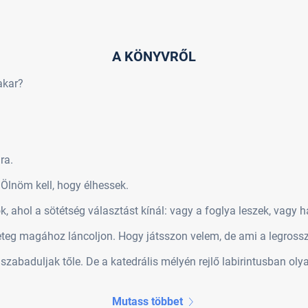
A KÖNYVRŐL
akar?
ra.
Ölnöm kell, hogy élhessek.
k, ahol a sötétség választást kínál: vagy a foglya leszek, vagy ha
teg magához láncoljon. Hogy játsszon velem, de ami a legross
abaduljak tőle. De a katedrális mélyén rejlő labirintusban olya
Mutass többet