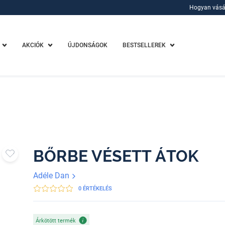
Hogyan vásá
Hogyan vásá
AKCIÓK
ÚJDONSÁGOK
BESTSELLEREK
BŐRBE ​VÉSETT ÁTOK
Adéle Dan
0 ÉRTÉKELÉS
Árkötött termék