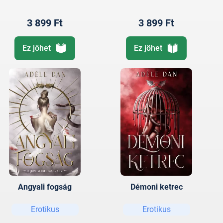
3 899 Ft
3 899 Ft
Ez jöhet
Ez jöhet
Angyali fogság
Démoni ketrec
Erotikus
Erotikus