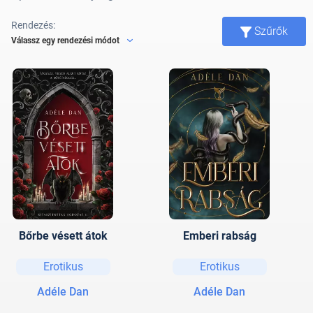
Rendezés:
Szűrők
Válassz egy rendezési módot
Bőrbe ​vésett átok
Emberi rabság
Erotikus
Erotikus
Adéle Dan
Adéle Dan