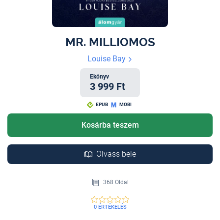
MR. MILLIOMOS
Louise Bay
Ekönyv
3 999 Ft
EPUB
MOBI
Kosárba teszem
Olvass bele
368 Oldal
0 ÉRTÉKELÉS