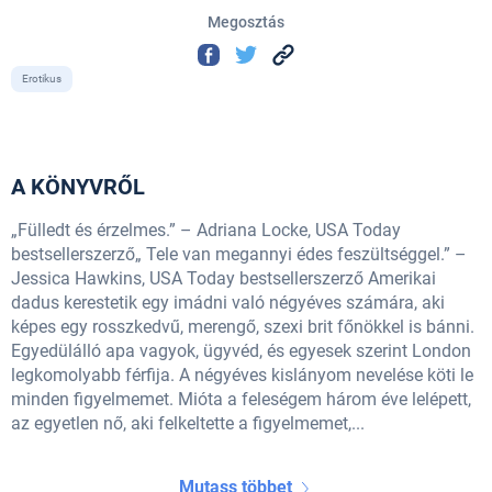
Megosztás
Erotikus
A KÖNYVRŐL
„Fülledt és érzelmes.” – Adriana Locke, USA Today
bestsellerszerző„ Tele van megannyi édes feszültséggel.” –
Jessica Hawkins, USA Today bestsellerszerző Amerikai
dadus kerestetik egy imádni való négyéves számára, aki
képes egy rosszkedvű, merengő, szexi brit főnökkel is bánni.
Egyedülálló apa vagyok, ügyvéd, és egyesek szerint London
legkomolyabb férfija. A négyéves kislányom nevelése köti le
minden figyelmemet. Mióta a feleségem három éve lelépett,
az egyetlen nő, aki felkeltette a figyelmemet,...
Mutass többet