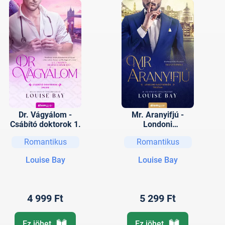
Dr. Vágyálom -
Mr. Aranyifjú -
Csábító doktorok 1.
Londoni
nagymenők 6.
Romantikus
Romantikus
Louise Bay
Louise Bay
4 999 Ft
5 299 Ft
Ez jöhet
Ez jöhet