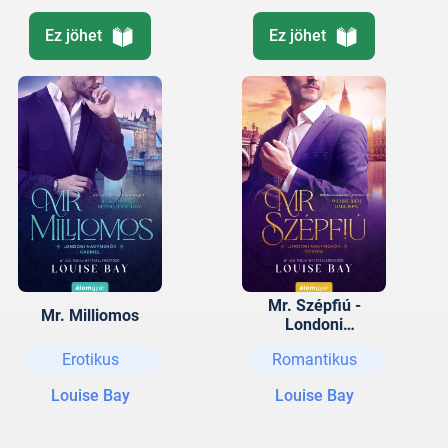
Ez jöhet
Ez jöhet
Mr. Szépfiú -
Mr. Milliomos
Londoni
nagymenők-
Erotikus
Romantikus
sorozat (2.)
Louise Bay
Louise Bay