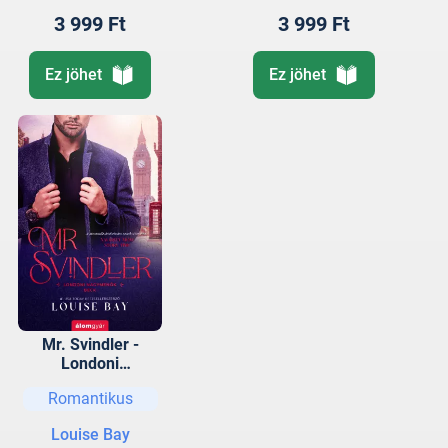
3 999 Ft
3 999 Ft
Ez jöhet
Ez jöhet
Mr. Svindler -
Londoni
nagymenők-
Romantikus
sorozat (1.)
Louise Bay