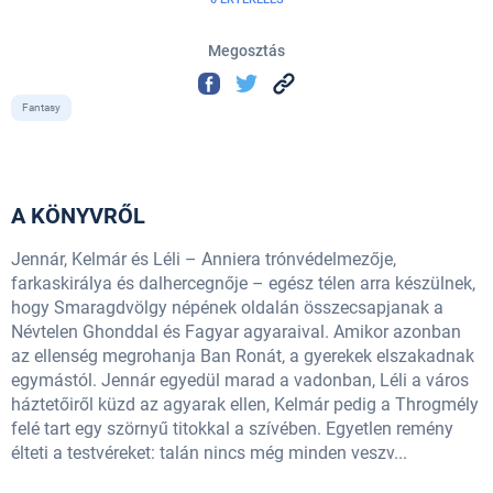
Megosztás
Fantasy
A KÖNYVRŐL
Jennár, Kelmár és Léli – Anniera trónvédelmezője,
farkaskirálya és dalhercegnője – egész télen arra készülnek,
hogy Smaragdvölgy népének oldalán összecsapjanak a
Névtelen Ghonddal és Fagyar agyaraival. Amikor azonban
az ellenség megrohanja Ban Ronát, a gyerekek elszakadnak
egymástól. Jennár egyedül marad a vadonban, Léli a város
háztetőiről küzd az agyarak ellen, Kelmár pedig a Throgmély
felé tart egy szörnyű titokkal a szívében. Egyetlen remény
élteti a testvéreket: talán nincs még minden veszv...