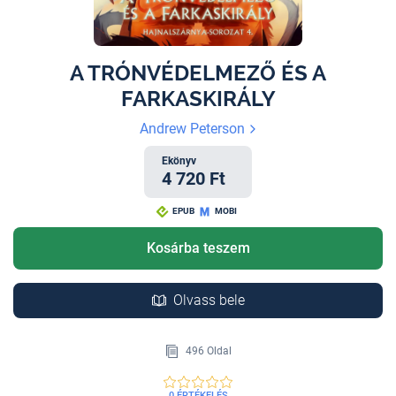
A TRÓNVÉDELMEZŐ ÉS A
FARKASKIRÁLY
Andrew Peterson
Ekönyv
4 720 Ft
EPUB
MOBI
Kosárba teszem
Olvass bele
496 Oldal
0 ÉRTÉKELÉS