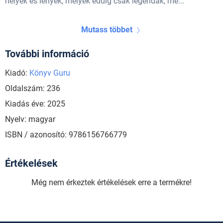
helyek és lények, melyek eddig csak legendák, me...
Mutass többet
További információ
Kiadó:
Könyv Guru
Oldalszám: 236
Kiadás éve: 2025
Nyelv: magyar
ISBN / azonosító: 9786156766779
Értékelések
Még nem érkeztek értékelések erre a termékre!