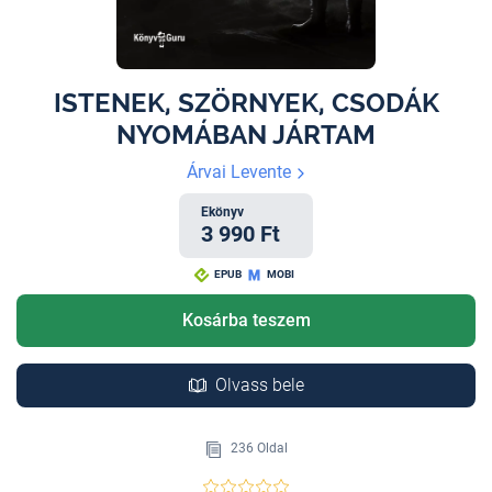
ISTENEK, SZÖRNYEK, CSODÁK
NYOMÁBAN JÁRTAM
Árvai Levente
Ekönyv
3 990 Ft
EPUB
MOBI
Kosárba teszem
Olvass bele
236 Oldal