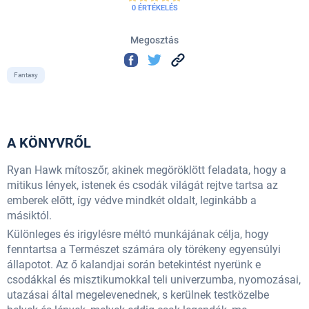
0 ÉRTÉKELÉS
Megosztás
Fantasy
A KÖNYVRŐL
Ryan Hawk mítoszőr, akinek megöröklött feladata, hogy a
mitikus lények, istenek és csodák világát rejtve tartsa az
emberek előtt, így védve mindkét oldalt, leginkább a
másiktól.
Különleges és irigylésre méltó munkájának célja, hogy
fenntartsa a Természet számára oly törékeny egyensúlyi
állapotot. Az ő kalandjai során betekintést nyerünk e
csodákkal és misztikumokkal teli univerzumba, nyomozásai,
utazásai által megelevenednek, s kerülnek testközelbe