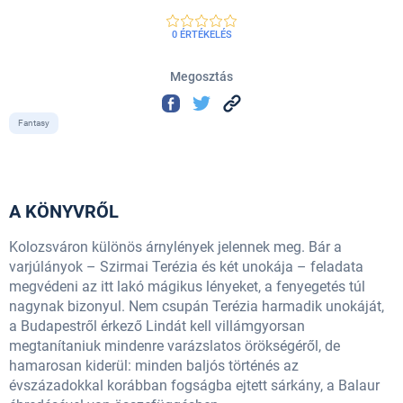
0 ÉRTÉKELÉS
Megosztás
Fantasy
A KÖNYVRŐL
Kolozsváron különös árnylények jelennek meg. Bár a
varjúlányok – Szirmai Terézia és két unokája – feladata
megvédeni az itt lakó mágikus lényeket, a fenyegetés túl
nagynak bizonyul. Nem csupán Terézia harmadik unokáját,
a Budapestről érkező Lindát kell villámgyorsan
megtanítaniuk mindenre varázslatos örökségéről, de
hamarosan kiderül: minden baljós történés az
évszázadokkal korábban fogságba ejtett sárkány, a Balaur