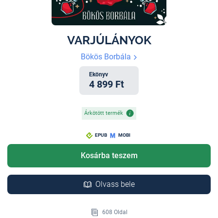
VARJÚLÁNYOK
Bökös Borbála
Ekönyv
4 899 Ft
Árkötött termék
EPUB
MOBI
Kosárba teszem
Olvass bele
608 Oldal