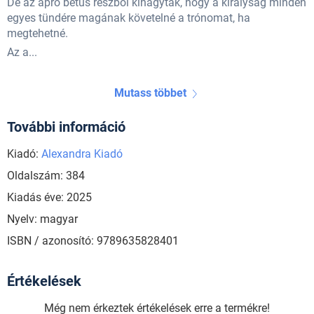
De az apró betűs részből kihagyták, hogy a királyság minden
egyes tündére magának követelné a trónomat, ha
megtehetné.
Az a...
Mutass többet
További információ
Kiadó:
Alexandra Kiadó
Oldalszám: 384
Kiadás éve: 2025
Nyelv: magyar
ISBN / azonosító: 9789635828401
Értékelések
Még nem érkeztek értékelések erre a termékre!