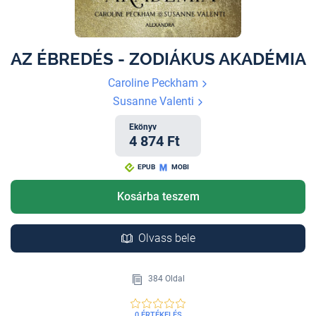
AZ ÉBREDÉS - ZODIÁKUS AKADÉMIA
Caroline Peckham
Susanne Valenti
Ekönyv
4 874 Ft
EPUB
MOBI
Kosárba teszem
Olvass bele
384 Oldal
0 ÉRTÉKELÉS