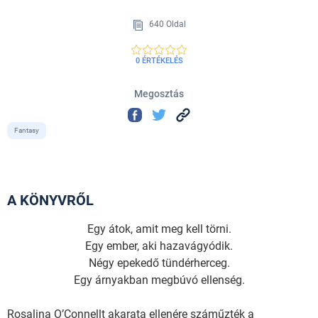
640 Oldal
0 ÉRTÉKELÉS
Megosztás
Fantasy
A KÖNYVRŐL
Egy átok, amit meg kell törni.
Egy ember, aki hazavágyódik.
Négy epekedő tündérherceg.
Egy árnyakban megbúvó ellenség.
Rosalina O’Connellt akarata ellenére száműzték a