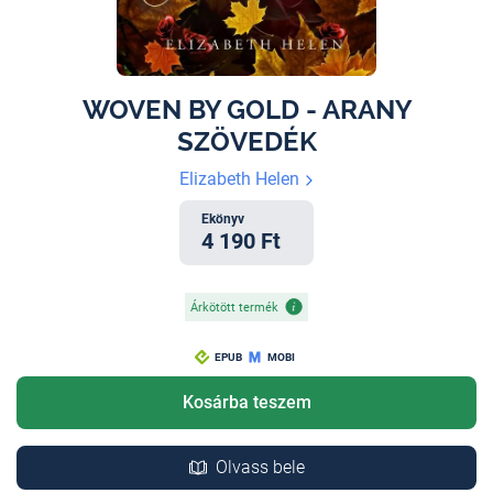
WOVEN BY GOLD - ARANY
SZÖVEDÉK
Elizabeth Helen
Ekönyv
4 190 Ft
Árkötött termék
EPUB
MOBI
Kosárba teszem
Olvass bele