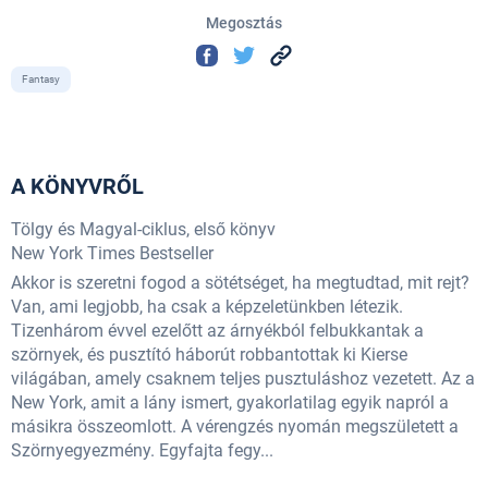
Megosztás
Fantasy
A KÖNYVRŐL
Tölgy és Magyal-ciklus, első könyv
New York Times Bestseller
Akkor is szeretni fogod a sötétséget, ha megtudtad, mit rejt?
Van, ami legjobb, ha csak a képzeletünkben létezik.
Tizenhárom évvel ezelőtt az árnyékból felbukkantak a
szörnyek, és pusztító háborút robbantottak ki Kierse
világában, amely csaknem teljes pusztuláshoz vezetett. Az a
New York, amit a lány ismert, gyakorlatilag egyik napról a
másikra összeomlott. A vérengzés nyomán megszületett a
Szörnyegyezmény. Egyfajta fegy...