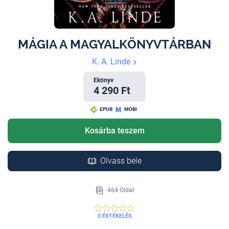
MÁGIA A MAGYALKÖNYVTÁRBAN
K. A. Linde
Ekönyv
4 290 Ft
EPUB
MOBI
Kosárba teszem
Olvass bele
464 Oldal
0 ÉRTÉKELÉS