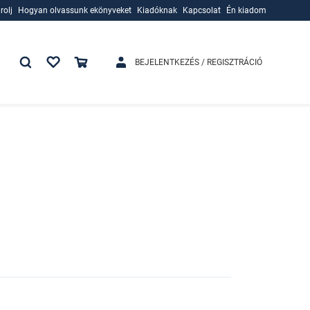
rolj
Hogyan olvassunk ekönyveket
Kiadóknak
Kapcsolat
Én kiadom
rolj
Hogyan olvassunk ekönyveket
Kiadóknak
BEJELENTKEZÉS / REGISZTRÁCIÓ