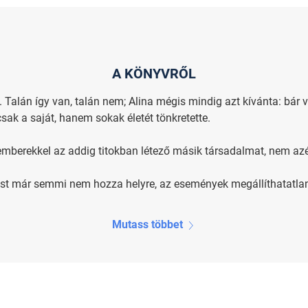
A KÖNYVRŐL
 Talán így van, talán nem; Alina mégis mindig azt kívánta: bár 
sak a saját, hanem sokak életét tönkretette.
mberekkel az addig titokban létező másik társadalmat, nem azér
dést már semmi nem hozza helyre, az események megállíthatatlan
Mutass többet