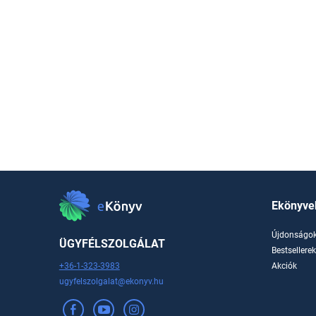
Ekönyve
Újdonságo
ÜGYFÉLSZOLGÁLAT
Bestsellere
+36-1-323-3983
Akciók
ugyfelszolgalat@ekonyv.hu