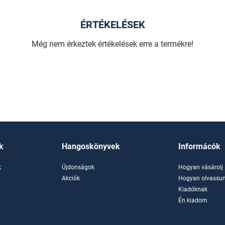
ÉRTÉKELÉSEK
Még nem érkeztek értékelések erre a termékre!
k
Hangoskönyvek
Informácók
k
Újdonságok
Hogyan vásárolj
k
Akciók
Hogyan olvassun
Kiadóknak
Én kiadom