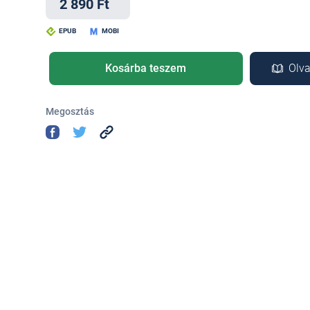
2 890 Ft
EPUB
MOBI
Kosárba teszem
Olva
Megosztás