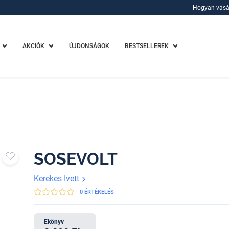
Hogyan vásá
Hogyan vásá
AKCIÓK
ÚJDONSÁGOK
BESTSELLEREK
SOSEVOLT
Kerekes Ivett
0 ÉRTÉKELÉS
Ekönyv