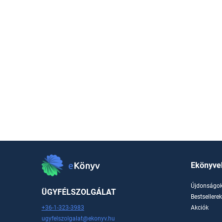
Ekönyve
Újdonságo
ÜGYFÉLSZOLGÁLAT
Bestsellere
+36-1-323-3983
Akciók
ugyfelszolgalat@ekonyv.hu