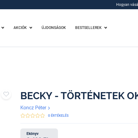
Hogyan vásá
Hogyan vásá
AKCIÓK
ÚJDONSÁGOK
BESTSELLEREK
BECKY - TÖRTÉNETEK O
Koncz Péter
0 ÉRTÉKELÉS
Ekönyv