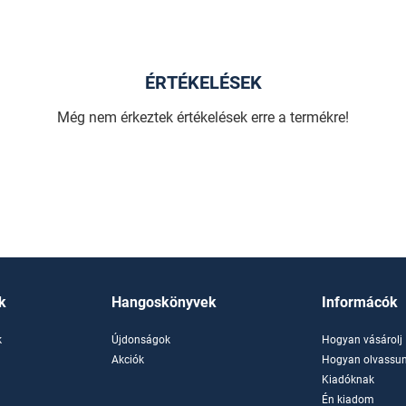
ÉRTÉKELÉSEK
Még nem érkeztek értékelések erre a termékre!
k
Hangoskönyvek
Informácók
k
Újdonságok
Hogyan vásárolj
k
Akciók
Hogyan olvassun
Kiadóknak
Én kiadom