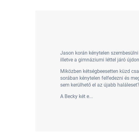
Jason korán kénytelen szembesülni a
illetve a gimnáziumi léttel járó újdo
Miközben kétségbeesetten küzd csal
sorában kénytelen felfedezni és me
sem kerülhető el az újabb haláleset
A Becky két e...