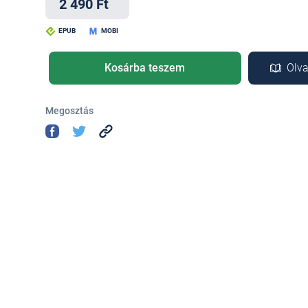
2 490 Ft
EPUB
MOBI
Kosárba teszem
Olva
Megosztás