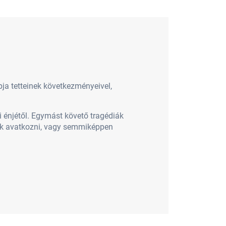
pja tetteinek következményeivel,
 énjétől. Egymást követő tragédiák
nak avatkozni, vagy semmiképpen