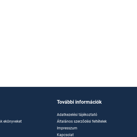
További információk
Adatkezelési tájékoztató
k ekönyveket
Általános szerződési feltételek
Impresszum
Kapcsolat