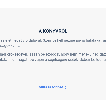
A KÖNYVRŐL
z élet negatív oldalával. Szembe kell néznie anyja halálával, a
nságokkal is.
ádi örökségével, lassan beletörődik, hogy nem menekülhet igazi
gtalálni önmagát. De vajon a segítségére sietők időben be tud
?
Mutass többet