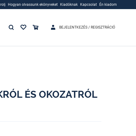
rolj
Hogyan olvassunk ekönyveket
Kiadóknak
Kapcsolat
Én kiadom
rolj
Hogyan olvassunk ekönyveket
Kiadóknak
BEJELENTKEZÉS / REGISZTRÁCIÓ
KRÓL ÉS OKOZATRÓL