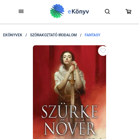
EKÖNYVEK
/
SZÓRAKOZTATÓ IRODALOM
/
FANTASY