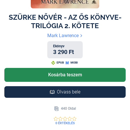
SZÜRKE NŐVÉR - AZ ŐS KÖNYVE-
TRILÓGIA 2. KÖTETE
Mark Lawrence
Ekönyv
3 290 Ft
EPUB
MOBI
Kosárba teszem
Olvass bele
440 Oldal
0 ÉRTÉKELÉS