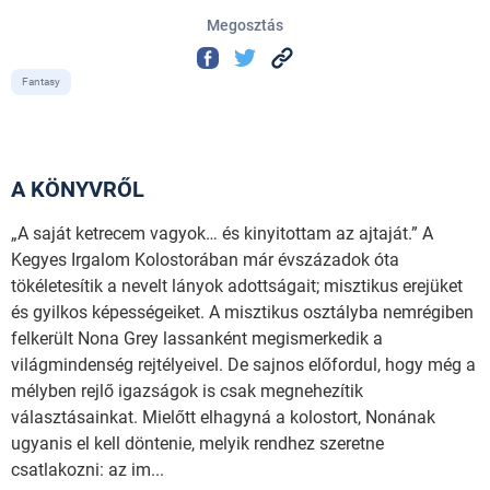
Megosztás
Fantasy
A KÖNYVRŐL
„A saját ketrecem vagyok… és kinyitottam az ajtaját.” A
Kegyes Irgalom Kolostorában már évszázadok óta
tökéletesítik a nevelt lányok adottságait; misztikus erejüket
és gyilkos képességeiket. A misztikus osztályba nemrégiben
felkerült Nona Grey lassanként megismerkedik a
világmindenség rejtélyeivel. De sajnos előfordul, hogy még a
mélyben rejlő igazságok is csak megnehezítik
választásainkat. Mielőtt elhagyná a kolostort, Nonának
ugyanis el kell döntenie, melyik rendhez szeretne
csatlakozni: az im...