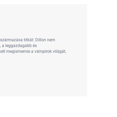
 származása titkát: Dillon nem
ő, a leggazdagabb és
kell megismernie a vámpírok világát,