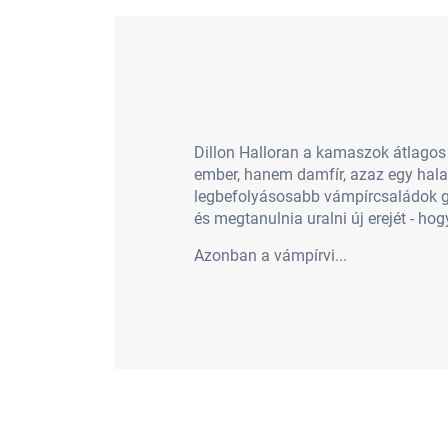
Dillon Halloran a kamaszok átlagos 
ember, hanem damfír, azaz egy hala
legbefolyásosabb vámpírcsaládok gye
és megtanulnia uralni új erejét - h
Azonban a vámpírvi...