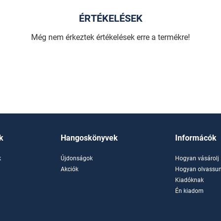
ÉRTÉKELÉSEK
Még nem érkeztek értékelések erre a termékre!
k
Hangoskönyvek
Informácók
k
Újdonságok
Hogyan vásárolj
k
Akciók
Hogyan olvassun
Kiadóknak
Én kiadom