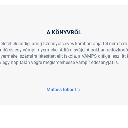
A KÖNYVRŐL
életét éli addig, amíg tizennyolc éves korában apja fel nem fedi
ndó és egy vámpír gyermeke. A fiú a svájci Alpokban rejtőzköd
rmekei számára létesített elit iskola, a VAMPS diákja lesz. Itt 
ogy egy nap talán végre megismerhesse vámpír édesanyját is.
Mutass többet