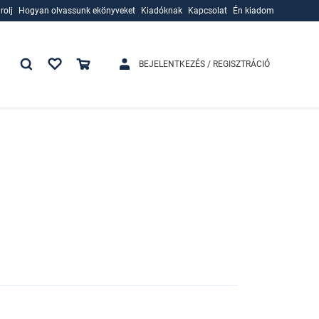
rolj
Hogyan olvassunk ekönyveket
Kiadóknak
Kapcsolat
Én kiadom
rolj
Hogyan olvassunk ekönyveket
Kiadóknak
BEJELENTKEZÉS / REGISZTRÁCIÓ