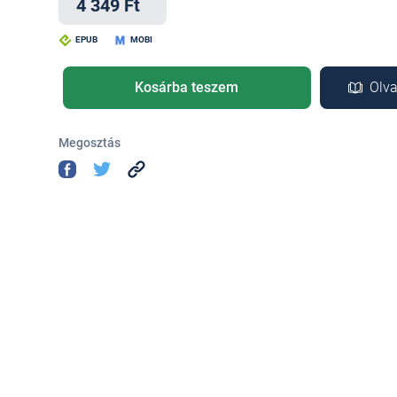
4 349 Ft
EPUB
MOBI
Kosárba teszem
Olva
Megosztás