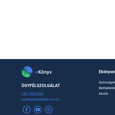
Ekönyve
Újdonságo
ÜGYFÉLSZOLGÁLAT
Bestsellere
+36-1-323-3983
Akciók
ugyfelszolgalat@ekonyv.hu