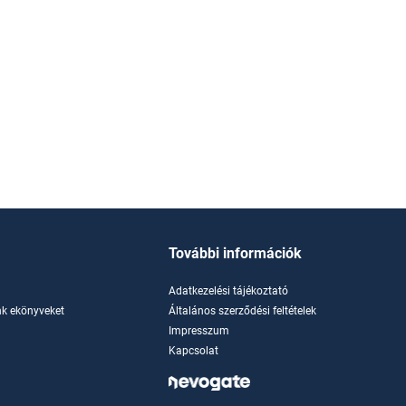
További információk
Adatkezelési tájékoztató
k ekönyveket
Általános szerződési feltételek
Impresszum
Kapcsolat