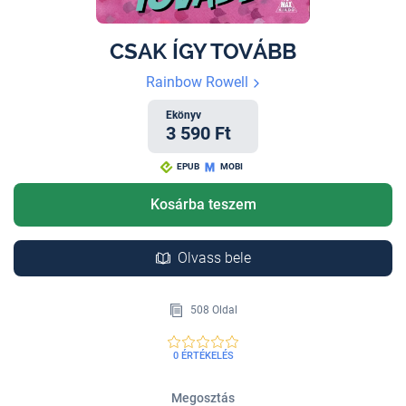
CSAK ÍGY TOVÁBB
Rainbow Rowell
Ekönyv
3 590 Ft
EPUB
MOBI
Kosárba teszem
Olvass bele
508 Oldal
0 ÉRTÉKELÉS
Megosztás