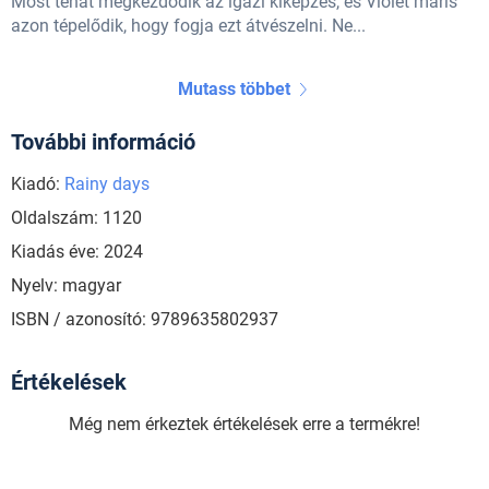
Most tehát megkezdődik az igazi kiképzés, és Violet máris
azon tépelődik, hogy fogja ezt átvészelni. Ne...
Mutass többet
További információ
Kiadó:
Rainy days
Oldalszám: 1120
Kiadás éve: 2024
Nyelv: magyar
ISBN / azonosító: 9789635802937
Értékelések
Még nem érkeztek értékelések erre a termékre!