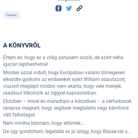
Fantasy
A KÖNYVRŐL
Értem én, hogy ez a világ sohasem alszik, de azért néha
igazán lepihenhetne!
Minden azzal indult, hogy Európában valami tömegesen
elkezdte gyilkolni az embereket ezért William odautazott,
viszont meglepő módon nem akarta, hogy vele menjek,
ráadásul titkolózik az üggyel kapcsolatban.
Eközben – mivel én maradtam a körzetben – a vérfarkasok
tanácsa megkért, hogy segítsek megtalálni négy kámforrá
vált falkatagot.
Nem mintha bánnám, hogy eltűntek…
De úgy gondoltam, legalább ez jó ürügy, hogy Blaise-zel ú...