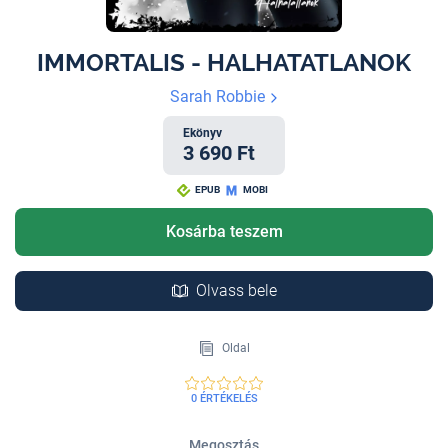
IMMORTALIS - HALHATATLANOK
Sarah Robbie
Ekönyv
3 690 Ft
EPUB
MOBI
Kosárba teszem
Olvass bele
Oldal
0 ÉRTÉKELÉS
Megosztás