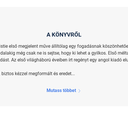
A KÖNYVRŐL
ristie első megjelent műve állítólag egy fogadásnak köszönhetően 
alakig még csak ne is sejtse, hogy ki lehet a gyilkos. Első mélt
st. Az első világháború éveiben írt regényt egy angol kiadó elu
 biztos kézzel megformált és eredet...
Mutass többet