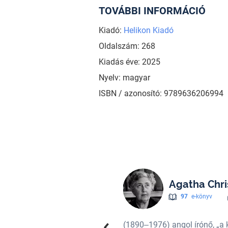
TOVÁBBI INFORMÁCIÓ
Kiadó:
Helikon Kiadó
Oldalszám: 268
Kiadás éve: 2025
Nyelv: magyar
ISBN / azonosító: 9789636206994
Agatha Chri
97
e-könyv
g ismeri. Több mint száz regényt,
(1890‒1976) angol írónő, „a k