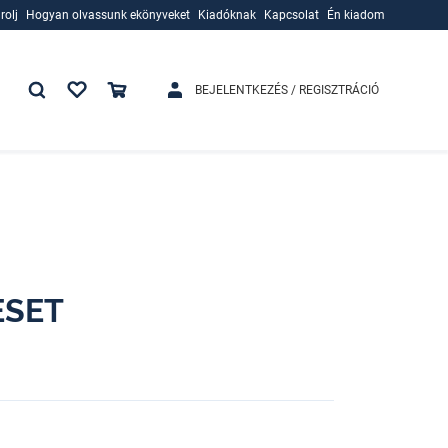
rolj
Hogyan olvassunk ekönyveket
Kiadóknak
Kapcsolat
Én kiadom
rolj
Hogyan olvassunk ekönyveket
Kiadóknak
BEJELENTKEZÉS / REGISZTRÁCIÓ
ESET