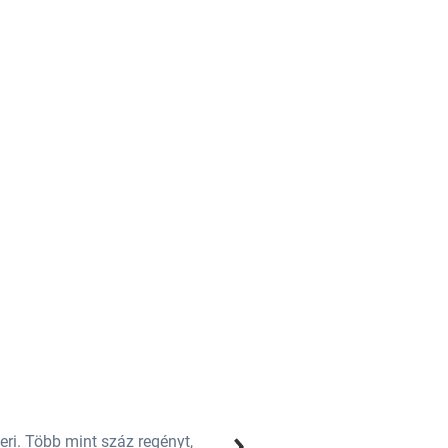
Agatha Christie
1
97
e-könyv
eri. Több mint száz regényt,
(1890‒1976) angol írónő, „a krimi 