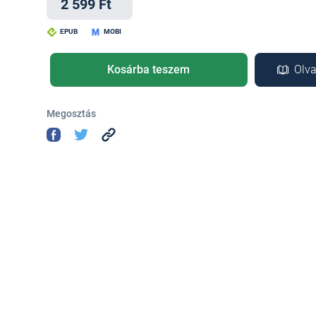
2 599 Ft
EPUB
MOBI
Kosárba teszem
Olva
Megosztás