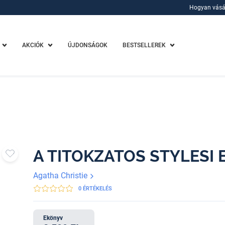
Hogyan vásá
Hogyan vásá
AKCIÓK
ÚJDONSÁGOK
BESTSELLEREK
A TITOKZATOS STYLESI 
Agatha Christie
0 ÉRTÉKELÉS
Ekönyv