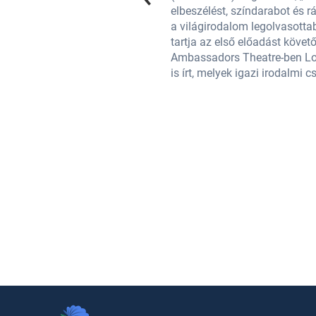
k a világ összes nyelvén, ezzel ő
elbeszélést, színdarabot és r
a, a The Mousetrap (Egérfogó)
a világirodalom legolvasotta
nt 1952-ben mutatták be az
tartja az első előadást követ
 romantikus-lélektani regényeket
Ambassadors Theatre-ben Lon
is írt, melyek igazi irodalm