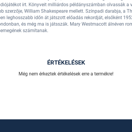
ádiójátékot írt. Könyveit milliárdos példányszámban olvassák a v
bb szerzője, William Shakespeare mellett. Színpadi darabja, a 
ően leghosszabb időn át játszott előadás rekordját, elsőként 19
donban, és még ma is játsszák. Mary Westmacott álnéven roma
i csemegének számítanak.
ÉRTÉKELÉSEK
Még nem érkeztek értékelések erre a termékre!