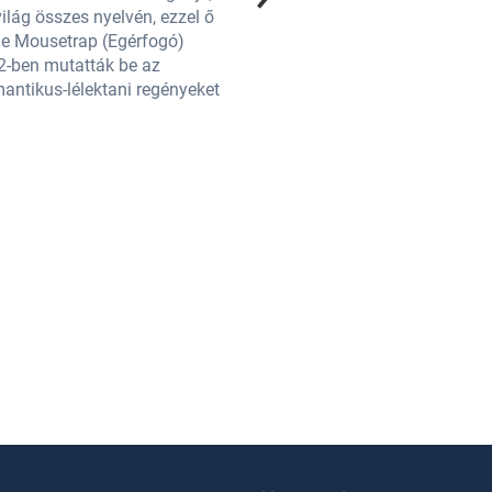
ilág összes nyelvén, ezzel ő
elbeszélést, színdarabot és rádiój
The Mousetrap (Egérfogó)
a világirodalom legolvasottabb sz
52-ben mutatták be az
tartja az első előadást követően l
ntikus-lélektani regényeket
Ambassadors Theatre-ben Londonb
is írt, melyek igazi irodalmi cse