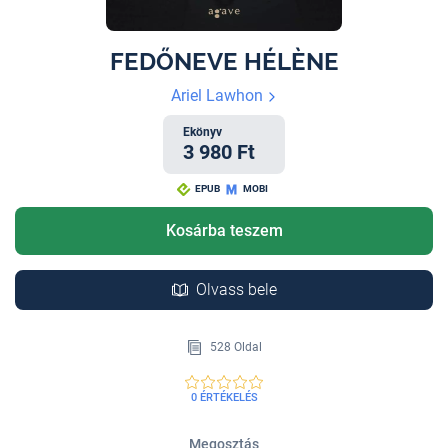
FEDŐNEVE HÉLÈNE
Ariel Lawhon
Ekönyv
3 980 Ft
EPUB
MOBI
Kosárba teszem
Olvass bele
528 Oldal
0 ÉRTÉKELÉS
Megosztás