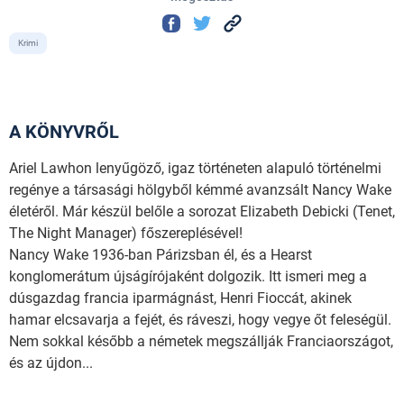
Krimi
A KÖNYVRŐL
Ariel Lawhon lenyűgöző, igaz történeten alapuló történelmi
regénye a társasági hölgyből kémmé avanzsált Nancy Wake
életéről. Már készül belőle a sorozat Elizabeth Debicki (Tenet,
The Night Manager) főszereplésével!
Nancy Wake 1936-ban Párizsban él, és a Hearst
konglomerátum újságírójaként dolgozik. Itt ismeri meg a
dúsgazdag francia iparmágnást, Henri Fioccát, akinek
hamar elcsavarja a fejét, és ráveszi, hogy vegye őt feleségül.
Nem sokkal később a németek megszállják Franciaországot,
és az újdon...