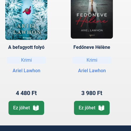
A befagyott folyó
Fedőneve Hélène
Krimi
Krimi
Ariel Lawhon
Ariel Lawhon
4 480 Ft
3 980 Ft
Ez jöhet
Ez jöhet