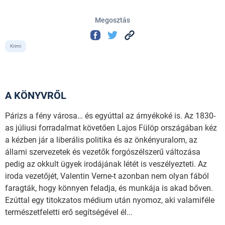
Megosztás
Krimi
A KÖNYVRŐL
Párizs a fény városa… és egyúttal az árnyékoké is. Az 1830-
as júliusi forradalmat követően Lajos Fülöp országában kéz
a kézben jár a liberális politika és az önkényuralom, az
állami szervezetek és vezetők forgószélszerű változása
pedig az okkult ügyek irodájának létét is veszélyezteti. Az
iroda vezetőjét, Valentin Verne-t azonban nem olyan fából
faragták, hogy könnyen feladja, és munkája is akad bőven.
Ezúttal egy titokzatos médium után nyomoz, aki valamiféle
természetfeletti erő segítségével él...