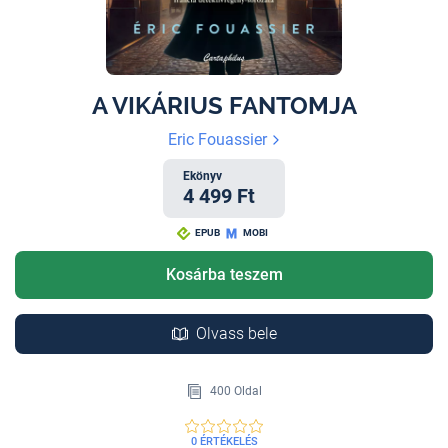
A VIKÁRIUS FANTOMJA
Eric Fouassier
Ekönyv
4 499 Ft
EPUB
MOBI
Kosárba teszem
Olvass bele
400 Oldal
0 ÉRTÉKELÉS