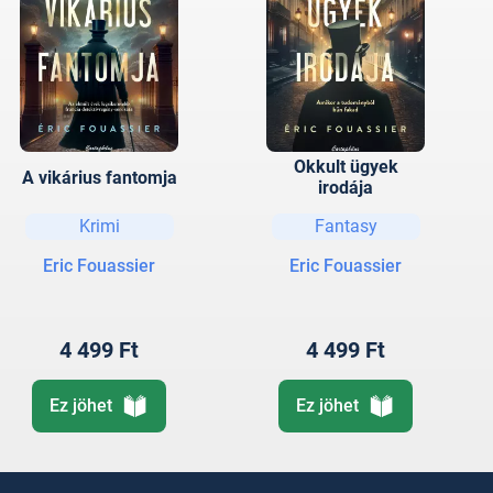
Okkult ügyek
A vikárius fantomja
irodája
Krimi
Fantasy
Eric Fouassier
Eric Fouassier
4 499 Ft
4 499 Ft
Ez jöhet
Ez jöhet