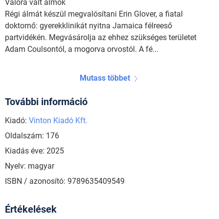
Valóra vált álmok
Régi álmát készül megvalósítani Erin Glover, a fiatal
doktornő: gyerekklinikát nyitna Jamaica félreeső
partvidékén. Megvásárolja az ehhez szükséges területet
Adam Coulsontól, a mogorva orvostól. A fé...
Mutass többet
További információ
Kiadó:
Vinton Kiadó Kft.
Oldalszám: 176
Kiadás éve: 2025
Nyelv: magyar
ISBN / azonosító: 9789635409549
Értékelések