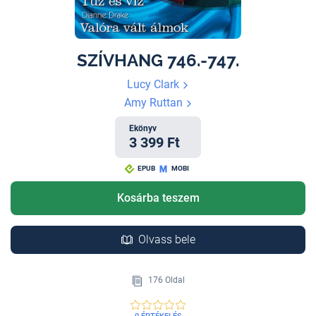
SZÍVHANG 746.-747.
Lucy Clark
Amy Ruttan
Ekönyv
3 399 Ft
EPUB
MOBI
Kosárba teszem
Olvass bele
176 Oldal