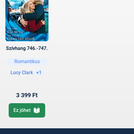
Szívhang 746.-747.
Romantikus
Lucy Clark
+1
3 399 Ft
Ez jöhet