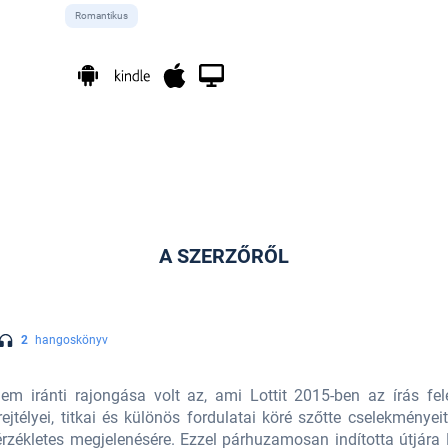
Romantikus
A SZERZŐRŐL
2
hangoskönyv
lem iránti rajongása volt az, ami Lottit 2015-ben az írás fel
jtélyei, titkai és különös fordulatai köré szőtte cselekményei
érzékletes megjelenésére. Ezzel párhuzamosan indította útjár