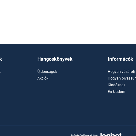
k
Hangoskönyvek
Informácók
k
Újdonságok
Hogyan vásárolj
k
Akciók
Hogyan olvassun
Kiadóknak
Én kiadom