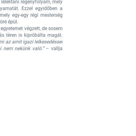
- lélektani regényfolyam, mely
alkalmazhatóságával. Ennek okán s
lyamatát. Ezzel egyidőben a
háromkötetben meséli el, egy ha
mely egy-egy régi mesterség
történelmi regények műfajától s
öré épül.
(parfümkészítés, festés stb.) és ve
i egyetemet végzett, de sosem
Lotti 1986-ban Szolnokon születet
más téren is kipróbálta magát
.
praktizált, elleneben rövid ideig
i az amit igazi lelkesedéssel
„Bár türelmesebb lenne a társadal
mi nem nekünk való.”
– vallja
és elhivatottsággal tudunk csiná
erről.
Díjai:
Kamera Hungária díj 2022
Aranykönyv jelölés 2019
Facebbok:
https://www.facebook.
Intagram:
https://www.instagram.