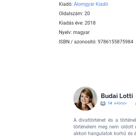
Kiadó:
Álomgyár Kiadó
Oldalszám: 20
Kiadás éve: 2018
Nyelv: magyar
ISBN / azonosító: 9786155875984
Budai Lotti
14
e-könyv
s felé terelte. Első regényeiben a
A divattörténet és a történe
ényeit, nagy hangsúlyt fektetve az
történelem meg nem oldott re
útjára Rizsporos Hétköznapok című
akkori hangulatok korhű és 