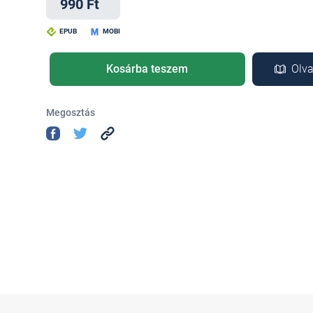
990 Ft
EPUB
MOBI
Kosárba teszem
Olva
Megosztás