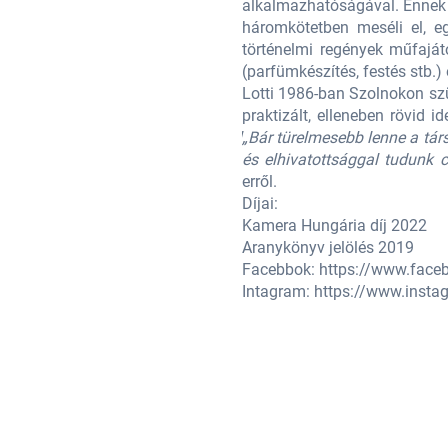
ális- lélektani regényfolyam, mely
alkalmazhatóságával. Ennek ok
ti folyamatát. Ezzel egyidőben a
háromkötetben meséli el, e
ata, mely egy-egy régi mesterség
történelmi regények műfaját
uma köré épül.
(parfümkészítés, festés stb.) 
. Jogi egyetemet végzett, de sosem
Lotti 1986-ban Szolnokon szü
 sok más téren is kipróbálta magát
.
praktizált, elleneben rövid 
ni, mi az amit igazi lelkesedéssel
„Bár türelmesebb lenne a tár
z, ami nem nekünk való.”
– vallja
és elhivatottsággal tudunk 
erről.
Díjai:
Kamera Hungária díj 2022
Aranykönyv jelölés 2019
Facebbok:
https://www.face
Intagram:
https://www.insta