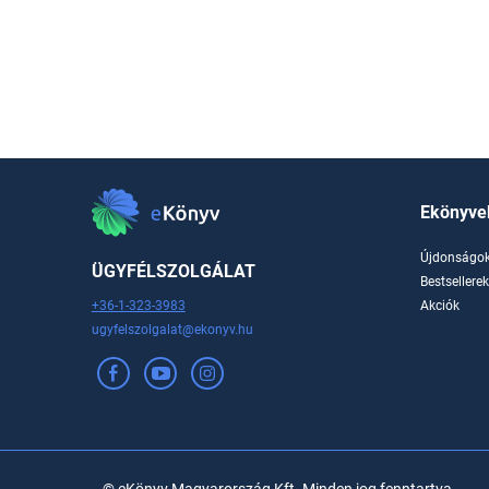
Ekönyve
Újdonságo
ÜGYFÉLSZOLGÁLAT
Bestsellere
+36-1-323-3983
Akciók
ugyfelszolgalat@ekonyv.hu