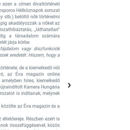
e ezen a címen divattörténeti
divat- és életmódtörténeti blogjá
Rizsporos Hétköznapok sorozat
albumot is publikált, mely figyel
 stb.) betöltő nők történelmi
második kötetében a hagyományosan
napig akadályozzák a nőket az
mindennapjaival és olyan jelensé
zathibáztatás, „láthatatlan”
önkifejezésben vagy megnehezítik
dig a társadalom számára
munka problémája stb.). Harm
tét járja körbe.
legnehezebben felfogható női szerep
 fájdalom vagy diszfunkciók
„A női lélek, a női kollektív 
 ezek eredetét. Hiszem, hogy a
nyomorgatják, ugyanúgy kell eljár
nőtörténelem megismerése, gyógyí
örténete, de a kiemelkedő női
Noha továbbra is tervez nőtörténe
gíró, az Éva magazin online
életutak is érdekelni kezdték.
, amelyben híres, kiemelkedő
főszerkesztője) és Budai Lotti 
n újraindított Kamera Hungária
életúttal rendelkező nők életét do
rozatot is indítanak, melynek
díjat is, szórakoztató podcast ka
első része a Micsoda anyák voltak
t közölte az Éva magazin és a
Rendszeresen publikál az IPM maga
WMN.hu is.
 éltetőereje. Részben ezért is
Lotti magát sokszínű írónak tartja
 tanok összefüggéseivel, közös
foglalkozott az elmúlt évek során