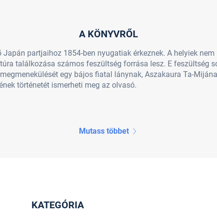
A KÖNYVRŐL
ő Japán partjaihoz 1854-ben nyugatiak érkeznek. A helyiek ne
túra találkozása számos feszültség forrása lesz. E feszültség s
i megmenekülését egy bájos fiatal lánynak, Aszakaura Ta-Miján
nek történetét ismerheti meg az olvasó.
Mutass többet
KATEGÓRIA