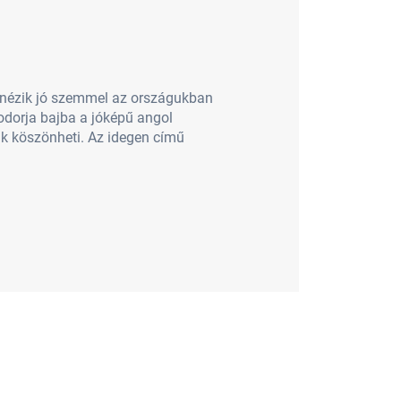
m nézik jó szemmel az országukban
odorja bajba a jóképű angol
ak köszönheti. Az idegen című