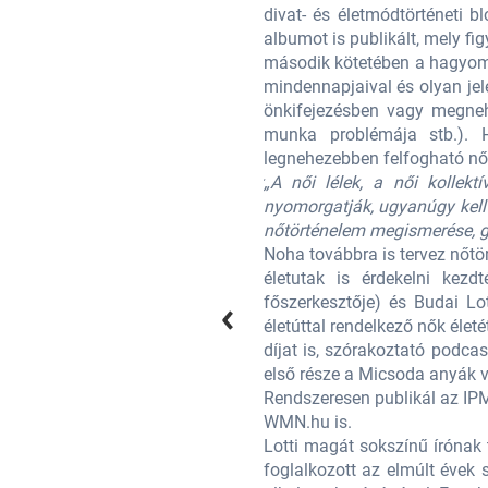
lletve ezen a címen divattörténeti
divat- és életmódtörténeti b
a. A Rizsporos Hétköznapok sorozat
albumot is publikált, mely f
szony stb.) betöltő nők történelmi
második kötetében a hagyomán
mai napig akadályozzák a nőket az
mindennapjaival és olyan jel
 áldozathibáztatás, „láthatatlan”
önkifejezésben vagy megnehe
n pedig a társadalom számára
munka problémája stb.).
rténetét járja körbe.
legnehezebben felfogható női s
gás, fájdalom vagy diszfunkciók
„A női lélek, a női kollek
árni ezek eredetét. Hiszem, hogy a
nyomorgatják, ugyanúgy kell e
nőtörténelem megismerése, gy
pok története, de a kiemelkedő női
Noha továbbra is tervez nőtö
újságíró, az Éva magazin online
életutak is érdekelni kezd
mmel, amelyben híres, kiemelkedő
főszerkesztője) és Budai Lo
v után újraindított Kamera Hungária
életúttal rendelkező nők élet
nyvsorozatot is indítanak, melynek
díjat is, szórakoztató podca
első része a Micsoda anyák v
lláját közölte az Éva magazin és a
Rendszeresen publikál az IPM
WMN.hu is.
ás az éltetőereje. Részben ezért is
Lotti magát sokszínű írónak t
leti tanok összefüggéseivel, közös
foglalkozott az elmúlt évek s