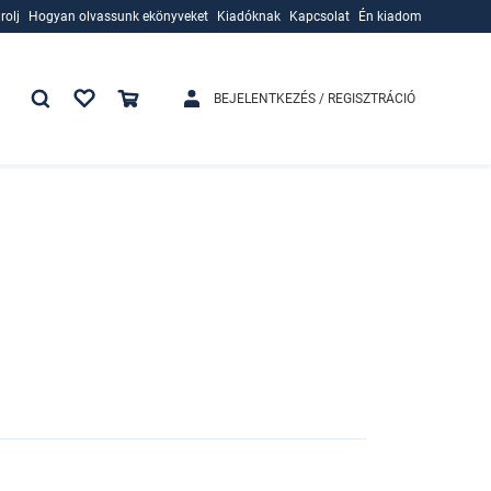
rolj
Hogyan olvassunk ekönyveket
Kiadóknak
Kapcsolat
Én kiadom
rolj
Hogyan olvassunk ekönyveket
Kiadóknak
BEJELENTKEZÉS / REGISZTRÁCIÓ