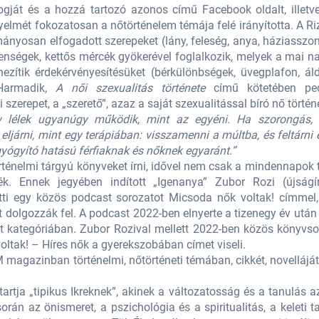
logját és a hozzá tartozó azonos című Facebook oldalt, illetv
igyelmét fokozatosan a nőtörténelem témája felé irányította. A 
yosan elfogadott szerepeket (lány, feleség, anya, háziasszony
enségek, kettős mércék gyökerével foglalkozik, melyek a mai 
zítik érdekérvényesítésüket (bérkülönbségek, üvegplafon, áldo
 Harmadik,
A női szexualitás története
című kötetében pe
zerepet, a „szerető”, azaz a saját szexualitással bíró nő történe
tív lélek ugyanúgy működik, mint az egyéni. Ha szorongás,
ljárni, mint egy terápiában: visszamenni a múltba, és feltárni
ógyító hatású férfiaknak és nőknek egyaránt.”
rténelmi tárgyú könyveket írni, idővel nem csak a mindennapok t
ték. Ennek jegyében indított „Igenanya” Zubor Rozi (újsá
tti egy közös podcast sorozatot Micsoda nők voltak! címmel
ét dolgozzák fel. A podcast 2022-ben elnyerte a tizenegy év utá
st kategóriában. Zubor Rozival mellett 2022-ben közös könyvso
oltak! – Híres nők a gyerekszobában címet viseli.
 magazinban történelmi, nőtörténeti témában, cikkét, novellájá
artja „tipikus Ikreknek”, akinek a változatosság és a tanulás az
orán az önismeret, a pszichológia és a spiritualitás, a keleti