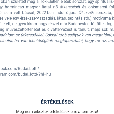
án született meg a Tök-Életlen életek sorozat, egy spirituális
gy harmincas magyar fiatal nő útkeresését és önismereti fo
ól sem vett búcsút, 2022-ben indul útjára
Öt érzék
sorozata, 
és vele egy érzékszerv (szaglás, látás, tapintás stb.) motívuma k
letett, de gyerekkora nagy részét már Budapesten töltötte. Jog
ideig művészettörténetet és divattervezést is tanult, majd sok 
sadalom az útkeresőkkel. Sokkal több esélyünk van megtalálni, m
csinálni, ha van lehetőségünk megtapasztalni, hogy mi az, a
book.com/Budai.Lotti/
gram.com/budai_lotti/?hl=hu
ÉRTÉKELÉSEK
Még nem érkeztek értékelések erre a termékre!