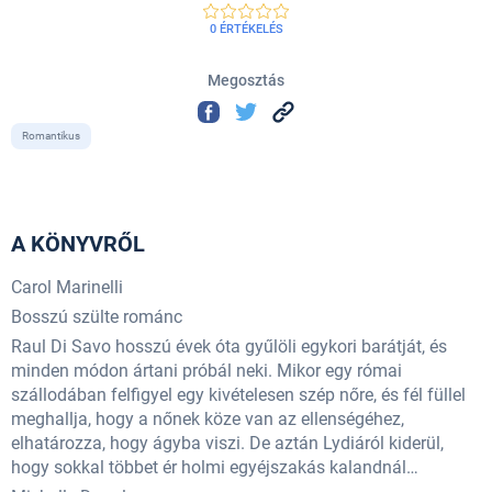
0 ÉRTÉKELÉS
Megosztás
Romantikus
A KÖNYVRŐL
Carol Marinelli
Bosszú szülte románc
Raul Di Savo hosszú évek óta gyűlöli egykori barátját, és
minden módon ártani próbál neki. Mikor egy római
szállodában felfigyel egy kivételesen szép nőre, és fél füllel
meghallja, hogy a nőnek köze van az ellenségéhez,
elhatározza, hogy ágyba viszi. De aztán Lydiáról kiderül,
hogy sokkal többet ér holmi egyéjszakás kalandnál…