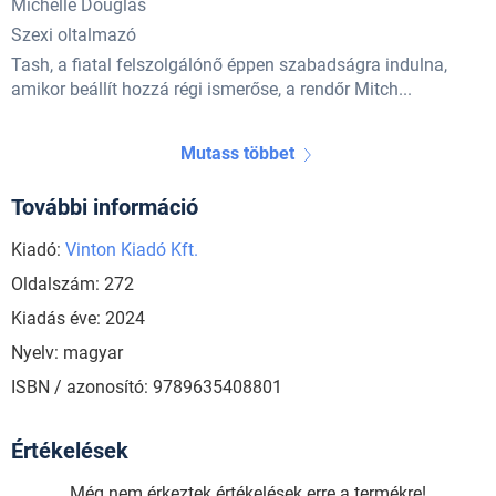
Michelle Douglas
Szexi oltalmazó
Tash, a fiatal felszolgálónő éppen szabadságra indulna,
amikor beállít hozzá régi ismerőse, a rendőr Mitch...
Mutass többet
További információ
Kiadó:
Vinton Kiadó Kft.
Oldalszám: 272
Kiadás éve: 2024
Nyelv: magyar
ISBN / azonosító: 9789635408801
Értékelések
Még nem érkeztek értékelések erre a termékre!