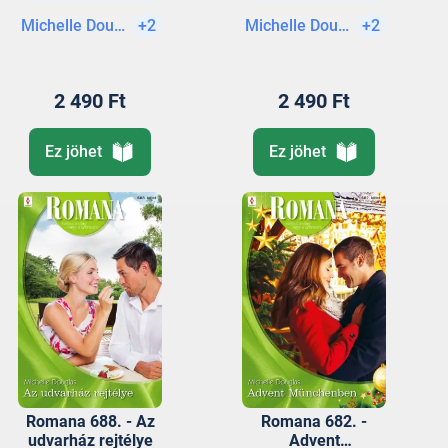
Az olasz gróf
Michelle Douglas
+2
Michelle Douglas
+2
2 490 Ft
2 490 Ft
Ez jöhet
Ez jöhet
Romana 688. - Az
Romana 682. -
udvarház rejtélye
Advent