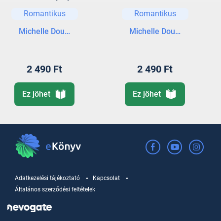
Münchenben
Romantikus
Romantikus
Michelle Douglas
Michelle Douglas
2 490 Ft
2 490 Ft
Ez jöhet
Ez jöhet
Adatkezelési tájékoztató
Kapcsolat
Általános szerződési feltételek