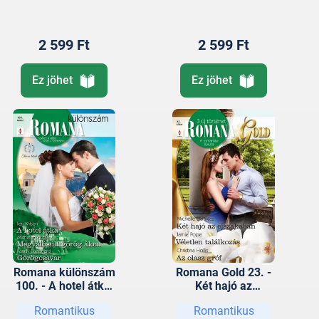
2 599 Ft
2 599 Ft
Ez jöhet
Ez jöhet
Romana különszám
Romana Gold 23. -
100. - A hotel átka;
Két hajó az
Megvalósult görög
éjszakában;
Romantikus
Romantikus
álom; Görögcsavar
Véletlen találkozás;