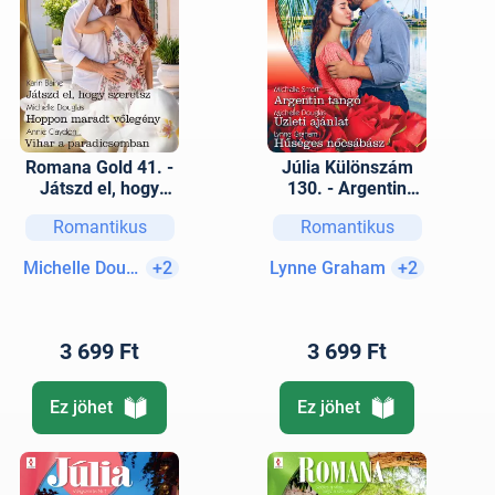
Romana Gold 41. -
Júlia Különszám
Játszd el, hogy
130. - Argentin
szeretsz; Hoppon
tangó; Üzleti
Romantikus
Romantikus
maradt vőlegény;
ajánlat; Hűséges
Vihar a
nőcsábász
Michelle Douglas
+2
Lynne Graham
+2
paradicsomban
3 699 Ft
3 699 Ft
Ez jöhet
Ez jöhet