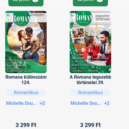
Romana különszám
A Romana legszebb
124.
történetei 39.
Romantikus
Romantikus
Michelle Douglas
+2
Michelle Douglas
+2
3 299 Ft
3 299 Ft