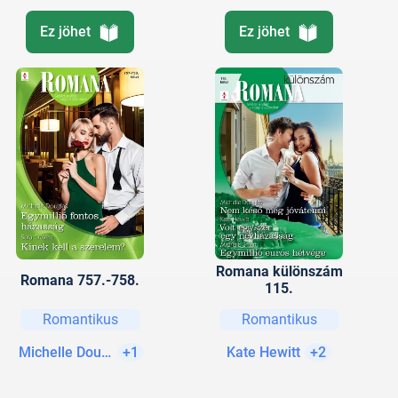
Ez jöhet
Ez jöhet
Romana különszám
Romana 757.-758.
115.
Romantikus
Romantikus
Michelle Douglas
+1
Kate Hewitt
+2