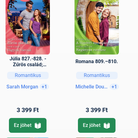
Júlia 827.-828. -
Romana 809.–810.
Zűrös család;
Vágyak városa
Romantikus
Romantikus
Sarah Morgan
+1
Michelle Douglas
+1
3 399 Ft
3 399 Ft
Ez jöhet
Ez jöhet