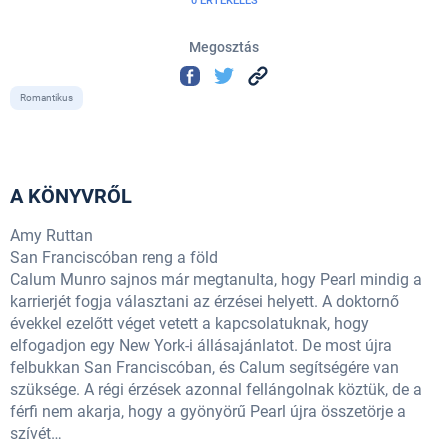
0 ÉRTÉKELÉS
Megosztás
Romantikus
A KÖNYVRŐL
Amy Ruttan
San Franciscóban reng a föld
Calum Munro sajnos már megtanulta, hogy Pearl mindig a
karrierjét fogja választani az érzései helyett. A doktornő
évekkel ezelőtt véget vetett a kapcsolatuknak, hogy
elfogadjon egy New York-i állásajánlatot. De most újra
felbukkan San Franciscóban, és Calum segítségére van
szüksége. A régi érzések azonnal fellángolnak köztük, de a
férfi nem akarja, hogy a gyönyörű Pearl újra összetörje a
szívét…