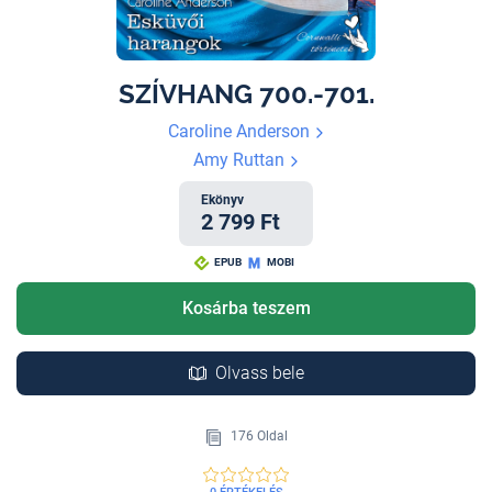
SZÍVHANG 700.-701.
Caroline Anderson
Amy Ruttan
Ekönyv
2 799 Ft
EPUB
MOBI
Kosárba teszem
Olvass bele
176 Oldal