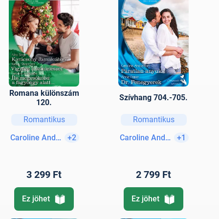
Romana különszám
Szívhang 704.-705.
120.
Romantikus
Romantikus
Caroline Anderson
+2
Caroline Anderson
+1
3 299 Ft
2 799 Ft
Ez jöhet
Ez jöhet