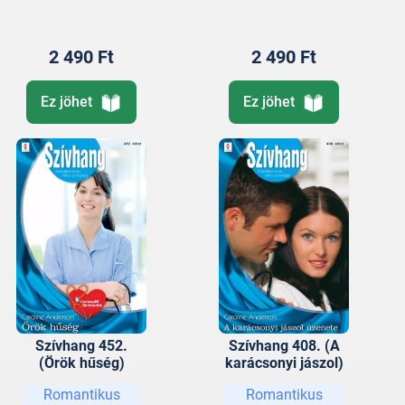
2 490 Ft
2 490 Ft
Ez jöhet
Ez jöhet
Szívhang 452.
Szívhang 408. (A
(Örök hűség)
karácsonyi jászol)
Romantikus
Romantikus