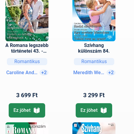
A Romana legszebb
Szívhang
történetei 43. -
különszám 84.
Viszik a
Romantikus
Romantikus
menyasszonyt!;
Álomesküvő
Caroline Anderson
+2
Meredith Webber
+2
újratöltve; Gyűrű az
örökkévalóságnak
3 699 Ft
3 299 Ft
Ez jöhet
Ez jöhet