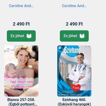
Caroline Anderson
Caroline Anderson
2 490 Ft
2 490 Ft
Ez jöhet
Ez jöhet
Bianca 257-258.
Szívhang 460.
(Égből pottyant
(Esküvői harangok)