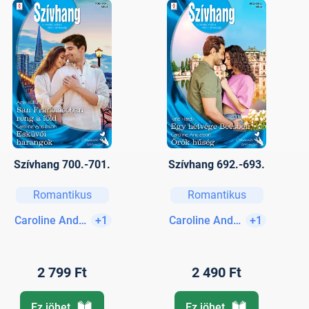
Szívhang 700.-701.
Szívhang 692.-693.
Romantikus
Romantikus
Caroline Anderson
+1
Caroline Anderson
+1
2 799 Ft
2 490 Ft
Ez jöhet
Ez jöhet