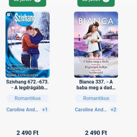
Szívhang 672.-673.
Bianca 337. - A
- A legdrágább
baba meg a dada;
ajándék; Babát
Régiségek boltja;
Romantikus
Romantikus
karácsonyra
Szóbeszéd
Caroline Anderson
+1
Caroline Anderson
+2
2 490 Ft
2 490 Ft