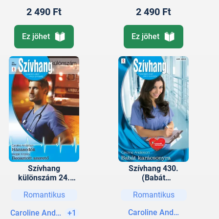
2 490 Ft
2 490 Ft
Ez jöhet
Ez jöhet
Szívhang
Szívhang 430.
különszám 24.
(Babát
kötet (Házasodók,
karácsonyra)
Romantikus
Romantikus
Beosztott szerető)
Caroline Anderson
Caroline Anderson
+1