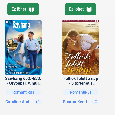
Ez jöhet
Ez jöhet
Szívhang 652.-653.
Felhők fölött a nap
- Orvosbál; A múlt
- 3 történet 1
tükörképe
kötetben -
Romantikus
Romantikus
Magányos lelkek,
Mary Poppins
Caroline Anderson
+1
Sharon Kendrick
+2
kerestetik, Apa
csak egy van