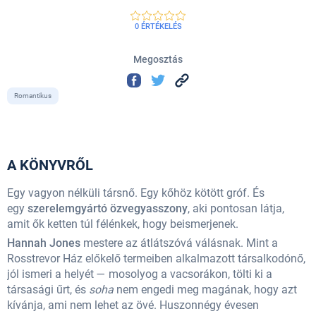
0 ÉRTÉKELÉS
Megosztás
Romantikus
A KÖNYVRŐL
Egy vagyon nélküli társnő. Egy kőhöz kötött gróf. És
egy
szerelemgyártó özvegyasszony
, aki pontosan látja,
amit ők ketten túl félénkek, hogy beismerjenek.
Hannah Jones
mestere az átlátszóvá válásnak. Mint a
Rosstrevor Ház előkelő termeiben alkalmazott társalkodónő,
jól ismeri a helyét — mosolyog a vacsorákon, tölti ki a
társasági űrt, és
soha
nem engedi meg magának, hogy azt
kívánja, ami nem lehet az övé. Huszonnégy évesen