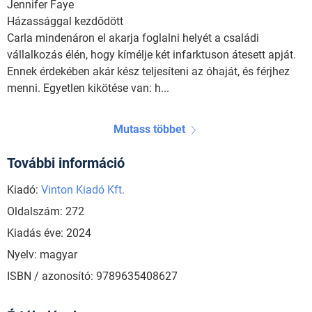
Jennifer Faye
Házassággal kezdődött
Carla mindenáron el akarja foglalni helyét a családi
vállalkozás élén, hogy kímélje két infarktuson átesett apját.
Ennek érdekében akár kész teljesíteni az óhaját, és férjhez
menni. Egyetlen kikötése van: h...
Mutass többet
További információ
Kiadó:
Vinton Kiadó Kft.
Oldalszám: 272
Kiadás éve: 2024
Nyelv: magyar
ISBN / azonosító: 9789635408627